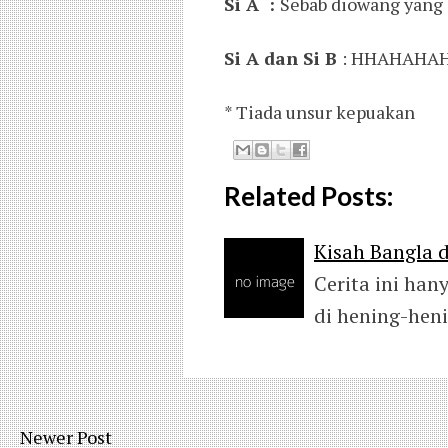
Si A :
Sebab diowang yang 
Si A dan Si B
: HHAHAHAH
* Tiada unsur kepuakan
Related Posts:
Kisah Bangla 
Cerita ini han
di hening-heni
Newer Post