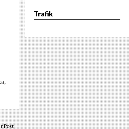
Trafik
ka,
r Post