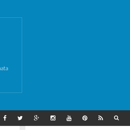
ata
F
T
G
I
Y
P
F
S
A
W
O
N
O
I
E
E
C
I
O
S
U
N
E
A