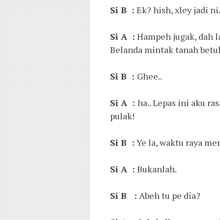
Si B :
Ek? hish, xley jadi ni.
Si A :
Hampeh jugak, dah la 
Belanda mintak tanah betul
Si B :
Ghee..
Si A :
ha.. Lepas ini aku r
pulak!
Si B :
Ye la, waktu raya mere
Si A :
Bukanlah.
Si B :
Abeh tu pe dia?