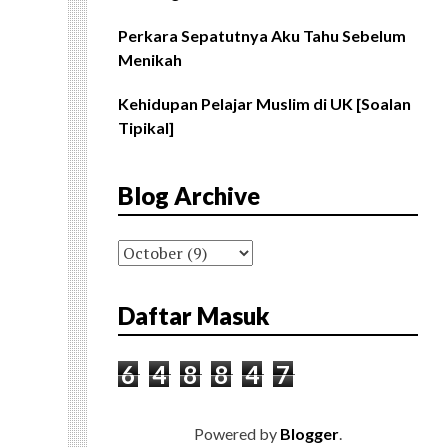
Perkara Sepatutnya Aku Tahu Sebelum
Menikah
Kehidupan Pelajar Muslim di UK [Soalan
Tipikal]
Blog Archive
Daftar Masuk
6
4
8
8
4
7
Powered by
Blogger
.