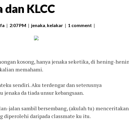
a dan KLCC
fa
|
2:07 PM
|
jenaka
,
kelakar
|
1 comment
|
mongan kosong, hanya jenaka seketika, di hening-heni
p kalian memahami.
ateku sendiri. Aku terdengar dan seterusnya
 jenaka da tiada unsur kebangsaan.
an-jalan sambil bersembang, (akulah tu) menceritakan
 diperolehi daripada classmate ku itu.