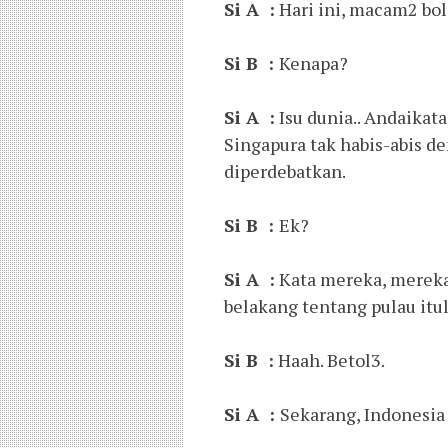
Si A :
Hari ini, macam2 bol
Si B :
Kenapa?
Si A :
Isu dunia.. Andaikata
Singapura tak habis-abis 
diperdebatkan.
Si B :
Ek?
Si A :
Kata mereka, mereka 
belakang tentang pulau itulah,
Si B :
Haah. Betol3.
Si A :
Sekarang, Indonesia