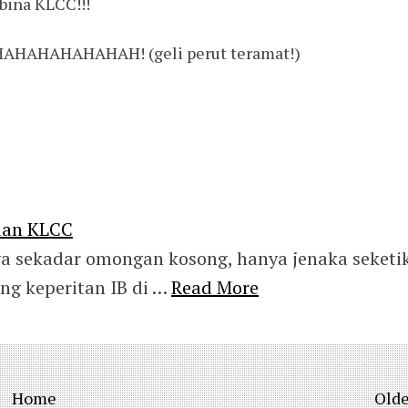
bina KLCC!!!
AHAHAHAHAHAH! (geli perut teramat!)
dan KLCC
ya sekadar omongan kosong, hanya jenaka seketi
ng keperitan IB di …
Read More
Home
Olde