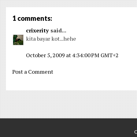
1 comments:
crixerity
said...
kita bayar kot...hehe
October 5, 2009 at 4:34:00 PM GMT+2
Post a Comment
C