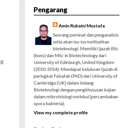
E
T
G
T
T
T
D
R
Pengarang
B
T
L
A
U
E
C
O
E
E
G
B
R
H
O
R
P
R
E
E
K
L
A
S
Amin Rukaini Mustafa
U
M
T
S
Seorang peminat dan penganalisis
setia akan isu-isu melibatkan
bioteknologi. Memiliki ijazah BSc
(hons) dan MSc in Biotechnology dari
ng
University of Edinburgh, United Kingdom
(2010-2014). Mendapat kelulusan Ijazah di
peringkat Falsafah (PhD) dari University of
Cambridge (UK) dalam bidang
Bioteknologi dengan pengkhususan kajian
dalam mikrobiologi molekul (percambahan
spora bakteria).
View my complete profile