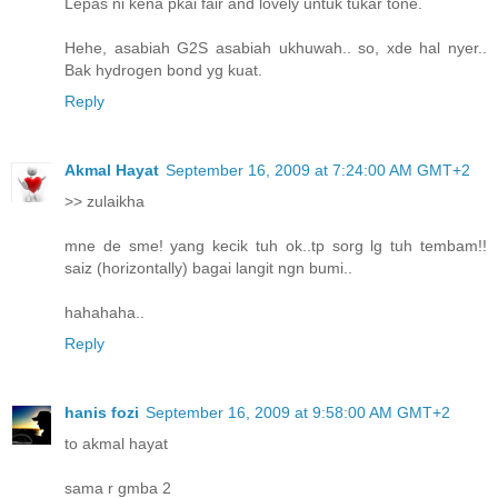
Lepas ni kena pkai fair and lovely untuk tukar tone.
Hehe, asabiah G2S asabiah ukhuwah.. so, xde hal nyer..
Bak hydrogen bond yg kuat.
Reply
Akmal Hayat
September 16, 2009 at 7:24:00 AM GMT+2
>> zulaikha
mne de sme! yang kecik tuh ok..tp sorg lg tuh tembam!!
saiz (horizontally) bagai langit ngn bumi..
hahahaha..
Reply
hanis fozi
September 16, 2009 at 9:58:00 AM GMT+2
to akmal hayat
sama r gmba 2