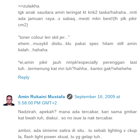
>>zulaikha
tgk anak saudara amin teringat kt knk2 taska!hahaha...nnti
ada jamuan raya...x sabaq...mesti mkn best!(lh plk pikir
cm2)
"toner colour len skit jer..."
ehem...musykil disitu...klu pakai spec hitam still amin
kalah...hahaha
*ei,amin pikir jauh nmpk!especially perenggan last
tuh...termenung kat mn tuh?hahha...kantoi gak!!whehehe
Reply
Amin Rukaini Mustafa
September 16, 2009 at
5:58:00 PM GMT+2
Nadzirah, apekah? mana ada tercabar, kan sama gmbar
kat bwah tuh, diakui.. so no isue la nak tercabar.
amboi, ada sinisme satira di situ.. tu sebab lighting x ckup
la, flash light power xkuat, tu yg gelap tuh..