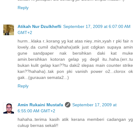
Reply
Atikah Nur Dzulkhefli
September 17, 2009 at 6:07:00 AM
GMT+2
hurm...klaka r..korang yg kat atas niey..min,xyah r pki fair n
lovely..da cumil da(hahaha)atik just cdgkan supaya amin
gune sandpaper nak bersihkan daki kat muke
amin.bersihkan kotoran gelap yg degil itu..haha.(err..tu
bukan kulit gelap kan??tu daki2 slepas main counter strike
kan??hahaha)..tak pon pki vanish power o2...clorox ok
gak...(gurauan semata2...)
Reply
Amin Rukaini Mustafa
September 17, 2009 at
6:55:00 AM GMT+2
hahaha..terima kasih atik kerana memberi cadangan yg
cukup bernas sekali!!