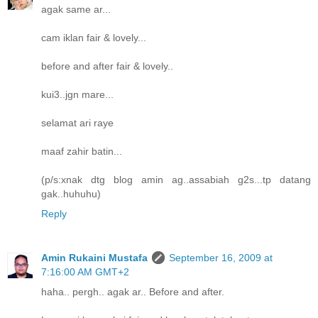
agak same ar...
cam iklan fair & lovely...
before and after fair & lovely..
kui3..jgn mare...
selamat ari raye
maaf zahir batin...
(p/s:xnak dtg blog amin ag..assabiah g2s...tp datang
gak..huhuhu)
Reply
Amin Rukaini Mustafa
September 16, 2009 at
7:16:00 AM GMT+2
haha.. pergh.. agak ar.. Before and after.