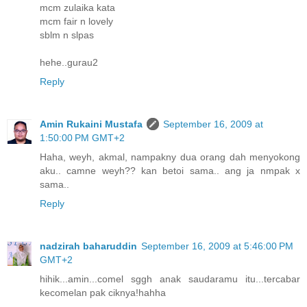
mcm zulaika kata
mcm fair n lovely
sblm n slpas
hehe..gurau2
Reply
Amin Rukaini Mustafa
September 16, 2009 at
1:50:00 PM GMT+2
Haha, weyh, akmal, nampakny dua orang dah menyokong
aku.. camne weyh?? kan betoi sama.. ang ja nmpak x
sama..
Reply
nadzirah baharuddin
September 16, 2009 at 5:46:00 PM
GMT+2
hihik...amin...comel sggh anak saudaramu itu...tercabar
kecomelan pak ciknya!hahha