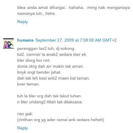
Idea anda amat dihargai.. hahaha.. mmg nak menganiaya
namanya tuh,, hehe.
Reply
humaira
September 17, 2009 at 7:08:00 AM GMT+2
perenggan las2 tuh, dj sokong.
tul2. camner la anak2 sedare kter ek
bler diorg bsr nnt.
dunia skrg dah arr makin tak aman.
bnyk sngt bender jahat.
dah tak leh kasi ank2 maen kat taman.
kner teman.
tuh la bler org dah tak takut tuhan.
n bler undang2 Allah tak dilaksana.
riso gak.
(rintihan org yg ader ramai ank sedare.heheh)
Reply