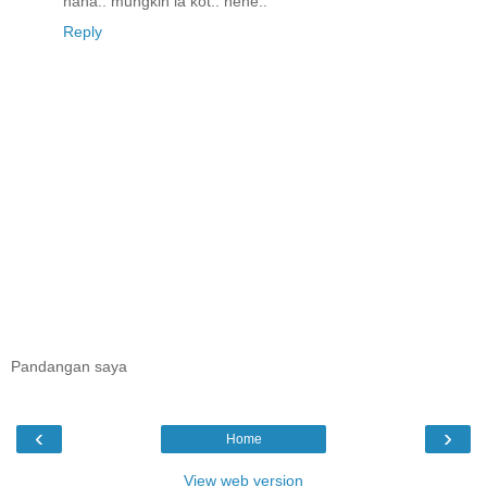
haha.. mungkin la kot.. hehe..
Reply
Pandangan saya
‹
›
Home
View web version