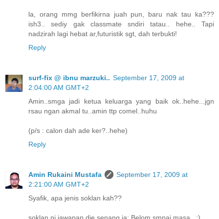
la, orang mmg berfikirna juah pun, baru nak tau ka???
ish3.. sediy gak classmate sndiri tatau.. hehe.. Tapi
nadzirah lagi hebat ar,futuristik sgt, dah terbukti!
Reply
surf-fix @ ibnu marzuki..
September 17, 2009 at
2:04:00 AM GMT+2
Amin..smga jadi ketua keluarga yang baik ok..hehe...jgn
rsau ngan akmal tu..amin ttp comel..huhu
(p/s : calon dah ade ker?..hehe)
Reply
Amin Rukaini Mustafa
September 17, 2009 at
2:21:00 AM GMT+2
Syafik, apa jenis soklan kah??
soklan ni jawapan die senang ja: Belom smpai masa.. :)