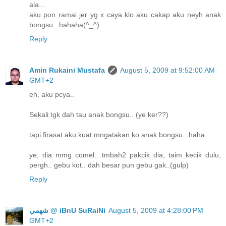
ala...
aku pon ramai jer yg x caya klo aku cakap aku neyh anak
bongsu.. hahaha(^_^)
Reply
Amin Rukaini Mustafa
August 5, 2009 at 9:52:00 AM
GMT+2
eh, aku pcya..
Sekali tgk dah tau anak bongsu.. (ye ker??)
tapi firasat aku kuat mngatakan ko anak bongsu.. haha.
ye, dia mmg comel.. tmbah2 pakcik dia, taim kecik dulu,
pergh.. gebu kot.. dah besar pun gebu gak..(gulp)
Reply
ﺷﻬﻤﻲ @ iBnU SuRaiNi
August 5, 2009 at 4:28:00 PM
GMT+2