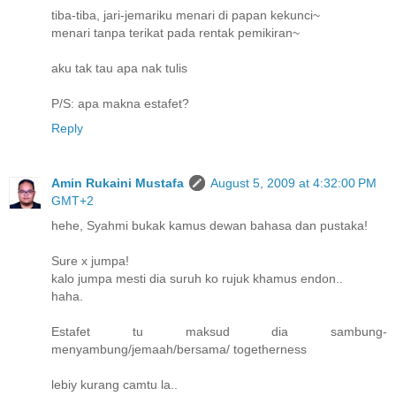
tiba-tiba, jari-jemariku menari di papan kekunci~
menari tanpa terikat pada rentak pemikiran~
aku tak tau apa nak tulis
P/S: apa makna estafet?
Reply
Amin Rukaini Mustafa
August 5, 2009 at 4:32:00 PM
GMT+2
hehe, Syahmi bukak kamus dewan bahasa dan pustaka!
Sure x jumpa!
kalo jumpa mesti dia suruh ko rujuk khamus endon..
haha.
Estafet tu maksud dia sambung-
menyambung/jemaah/bersama/ togetherness
lebiy kurang camtu la..