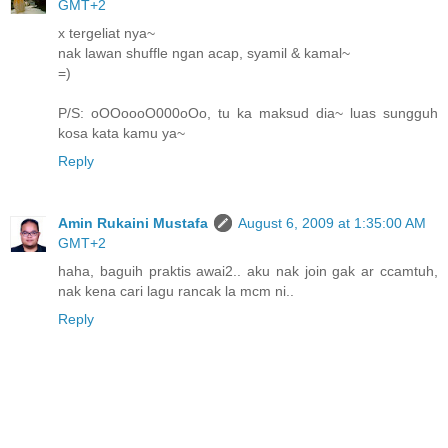
GMT+2
x tergeliat nya~
nak lawan shuffle ngan acap, syamil & kamal~
=)
P/S: oOOoooO000oOo, tu ka maksud dia~ luas sungguh
kosa kata kamu ya~
Reply
Amin Rukaini Mustafa
August 6, 2009 at 1:35:00 AM
GMT+2
haha, baguih praktis awai2.. aku nak join gak ar ccamtuh,
nak kena cari lagu rancak la mcm ni..
Reply