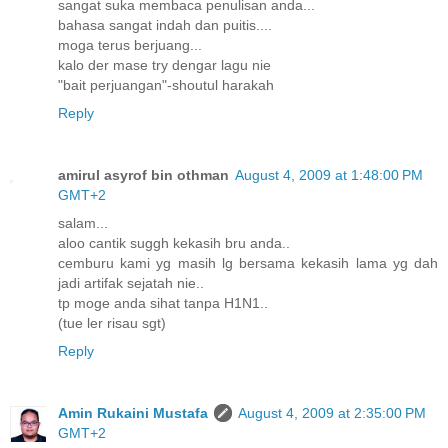
sangat suka membaca penulisan anda...
bahasa sangat indah dan puitis....
moga terus berjuang...
kalo der mase try dengar lagu nie
"bait perjuangan"-shoutul harakah
Reply
amirul asyrof bin othman
August 4, 2009 at 1:48:00 PM
GMT+2
salam...
aloo cantik suggh kekasih bru anda..
cemburu kami yg masih lg bersama kekasih lama yg dah
jadi artifak sejatah nie..
tp moge anda sihat tanpa H1N1..
(tue ler risau sgt)
Reply
Amin Rukaini Mustafa
August 4, 2009 at 2:35:00 PM
GMT+2