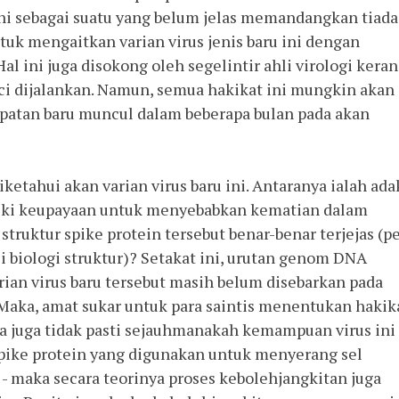
ni sebagai suatu yang belum jelas memandangkan tiada 
ntuk mengaitkan varian virus jenis baru ini dengan 
l ini juga disokong oleh segelintir ahli virologi kerana
nci dijalankan. Namun, semua hakikat ini mungkin akan 
apatan baru muncul dalam beberapa bulan pada akan 
iketahui akan varian virus baru ini. Antaranya ialah ada
liki keupayaan untuk menyebabkan kematian dalam 
ruktur spike protein tersebut benar-benar terjejas (pe
 biologi struktur)? Setakat ini, urutan genom DNA 
ian virus baru tersebut masih belum disebarkan pada 
 Maka, amat sukar untuk para saintis menentukan hakika
ita juga tidak pasti sejauhmanakah kemampuan virus ini 
ke protein yang digunakan untuk menyerang sel 
s - maka secara teorinya proses kebolehjangkitan juga 