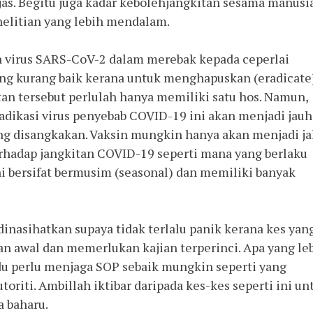
as. Begitu juga kadar kebolehjangkitan sesama manusia.
litian yang lebih mendalam. 
 virus SARS-CoV-2 dalam merebak kepada ceperlai 
ng kurang baik kerana untuk menghapuskan (eradicate)
tan tersebut perlulah hanya memiliki satu hos. Namun, 
adikasi virus penyebab COVID-19 ini akan menjadi jauh 
ang disangkakan. Vaksin mungkin hanya akan menjadi jal
rhadap jangkitan COVID-19 seperti mana yang berlaku 
i bersifat bermusim (seasonal) dan memiliki banyak 
inasihatkan supaya tidak terlalu panik kerana kes yang
an awal dan memerlukan kajian terperinci. Apa yang leb
idu perlu menjaga SOP sebaik mungkin seperti yang 
oriti. Ambillah iktibar daripada kes-kes seperti ini unt
 baharu. 