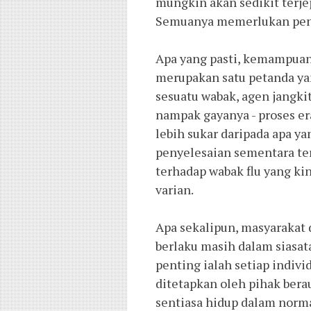
mungkin akan sedikit terjej
Semuanya memerlukan pene
Apa yang pasti, kemampuan
merupakan satu petanda ya
sesuatu wabak, agen jangki
nampak gayanya - proses er
lebih sukar daripada apa y
penyelesaian sementara te
terhadap wabak flu yang kin
varian. 
Apa sekalipun, masyarakat d
berlaku masih dalam siasat
penting ialah setiap indiv
ditetapkan oleh pihak beraut
sentiasa hidup dalam norma