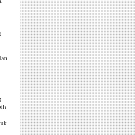
 
 
an 
 
ih 
uk 