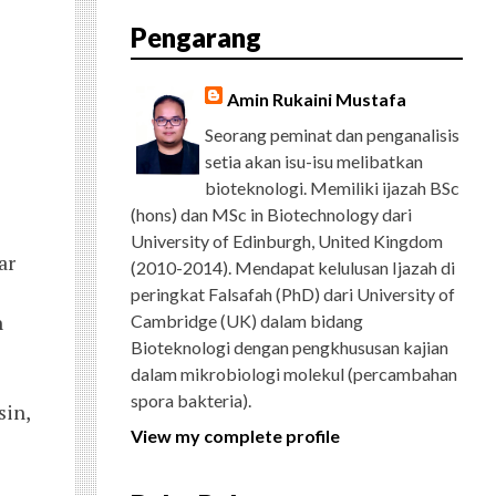
E
T
G
T
T
T
D
R
Pengarang
B
T
L
A
U
E
C
O
E
E
G
B
R
H
O
R
P
R
E
E
K
L
A
S
Amin Rukaini Mustafa
U
M
T
S
Seorang peminat dan penganalisis
setia akan isu-isu melibatkan
bioteknologi. Memiliki ijazah BSc
(hons) dan MSc in Biotechnology dari
University of Edinburgh, United Kingdom
r 
(2010-2014). Mendapat kelulusan Ijazah di
peringkat Falsafah (PhD) dari University of
 
Cambridge (UK) dalam bidang
Bioteknologi dengan pengkhususan kajian
dalam mikrobiologi molekul (percambahan
spora bakteria).
in, 
View my complete profile