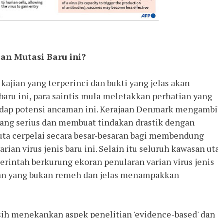
n Mutasi Baru ini? 
ajian yang terperinci dan bukti yang jelas akan 
aru ini, para saintis mula meletakkan perhatian yang 
dap potensi ancaman ini. Kerajaan Denmark mengambil
 yang serius dan membuat tindakan drastik dengan 
ta cerpelai secara besar-besaran bagi membendung 
ian virus jenis baru ini. Selain itu seluruh kawasan uta
intah berkurung ekoran penularan varian virus jenis 
kan yang bukan remeh dan jelas menampakkan 
ih menekankan aspek penelitian 'evidence-based' dan 