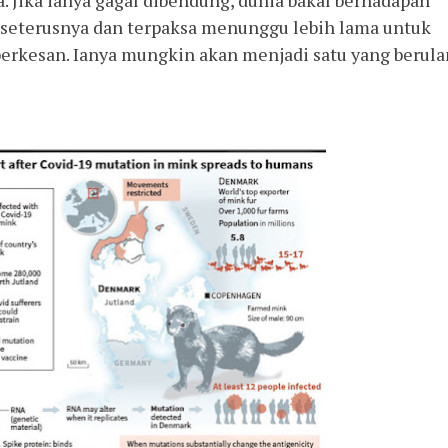
 Jika ianya gagal dibendung, dunia bakal berhadapan 
eterusnya dan terpaksa menunggu lebih lama untuk 
erkesan. Ianya mungkin akan menjadi satu yang berula