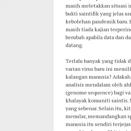
masih meletakkan situasi i
bukti saintifik yang jelas u
kebolehan pandemik baru. Ha
masih tiada kajian terperi
berubah apabila data dan d
datang. 
Terlalu banyak yang tidak d
varian virus baru ini memi
kalangan manusia? Adakah st
analisis mendalam oleh ahli
(genome sequence) bagi var
khalayak komuniti saintis.
yang sebenar. Selain itu, k
menular, memandangkan spi
manusia itu sendiri terjeja