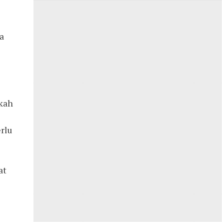
 
kah 
rlu 
t 