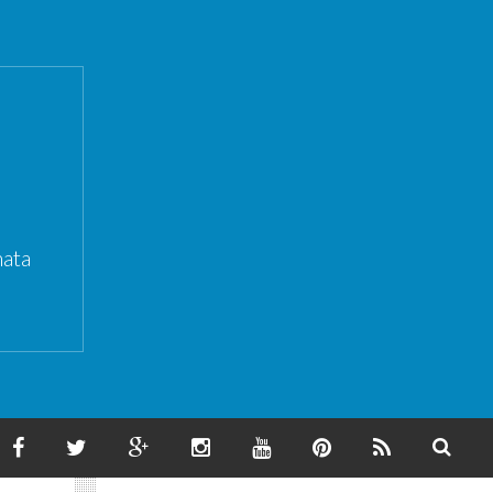
ata
F
T
G
I
Y
P
F
S
A
W
O
N
O
I
E
E
C
I
O
S
U
N
E
A