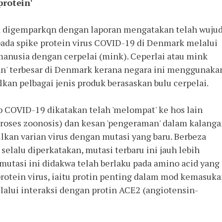
protein'
ia digemparkqn dengan laporan mengatakan telah wujud
 pada spike protein virus COVID-19 di Denmark melalui 
manusia dengan cerpelai (mink). Ceperlai atau mink 
n' terbesar di Denmark kerana negara ini menggunakan
kan pelbagai jenis produk berasaskan bulu cerpelai. 
COVID-19 dikatakan telah 'melompat' ke hos lain 
 proses zoonosis) dan kesan 'pengeraman' dalam kalanga
lkan varian virus dengan mutasi yang baru. Berbeza 
lalu diperkatakan, mutasi terbaru ini jauh lebih 
tasi ini didakwa telah berlaku pada amino acid yang 
protein virus, iaitu protin penting dalam mod kemasuka
lalui interaksi dengan protin ACE2 (angiotensin-