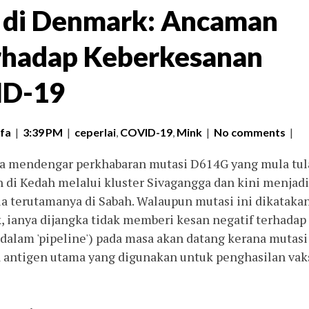
 di Denmark: Ancaman
rhadap Keberkesanan
ID-19
fa
|
3:39 PM
|
ceperlai
,
COVID-19
,
Mink
|
No comments
|
ta mendengar perkhabaran mutasi D614G yang mula tula
n di Kedah melalui kluster Sivagangga dan kini menjadi 
ia terutamanya di Sabah. Walaupun mutasi ini dikatakan
 ianya dijangka tidak memberi kesan negatif terhadap 
dalam 'pipeline') pada masa akan datang kerana mutasi 
 antigen utama yang digunakan untuk penghasilan vaks