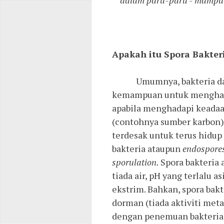
dalam paru-paru - mampu 
Apakah itu Spora Bakter
Umumnya, bakteria da
kemampuan untuk menghasil
apabila menghadapi keada
(contohnya sumber karbon).
terdesak untuk terus hidu
bakteria ataupun
endospore
sporulation.
Spora bakteria 
tiada air, pH yang terlalu a
ekstrim. Bahkan, spora bak
dorman (tiada aktiviti meta
dengan penemuan bakteria s