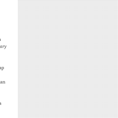
.
h
ary
ap
nan
a