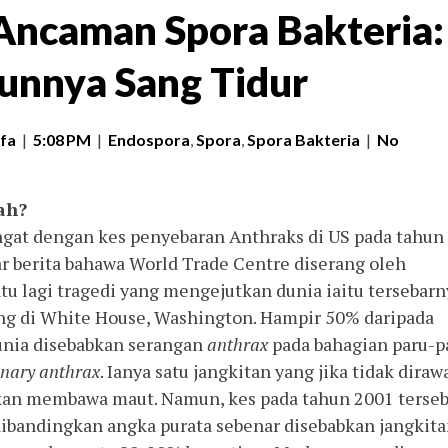
ncaman Spora Bakteria:
unnya Sang Tidur
fa
|
5:08 PM
|
Endospora
,
Spora
,
Spora Bakteria
|
No
ah?
 dengan kes penyebaran Anthraks di US pada tahun
ar berita bahawa World Trade Centre diserang oleh
tu lagi tragedi yang mengejutkan dunia iaitu tersebarn
yang di White House, Washington. Hampir 50% daripada
unia disebabkan serangan
anthrax
pada
bahagian paru-p
nary anthrax
. Ianya satu jangkitan yang jika tidak diraw
 akan membawa maut. Namun, kes pada tahun 2001 terse
 dibandingkan angka purata sebenar disebabkan jangkit