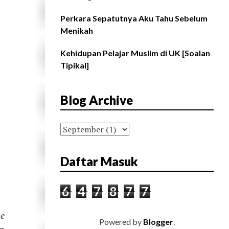
Perkara Sepatutnya Aku Tahu Sebelum
Menikah
Kehidupan Pelajar Muslim di UK [Soalan
Tipikal]
Blog Archive
Daftar Masuk
6
4
7
8
7
7
ke
Powered by
Blogger
.