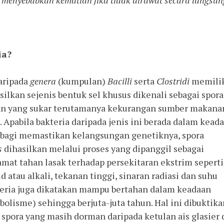
menyebabkan kematian jika tidak dirawat secara langsun
ia?
ripada
genera
(kumpulan)
Bacilli
serta
Clostridi
memili
kan sejenis bentuk sel khusus dikenali sebagai spora
an yang sukar terutamanya kekurangan sumber makana
 Apabila bakteria daripada jenis ini berada dalam kead
p bagi memastikan kelangsungan genetiknya, spora
s
dihasilkan melalui proses yang dipanggil sebagai
amat tahan lasak terhadap persekitaran ekstrim seperti
sid atau alkali, tekanan tinggi, sinaran radiasi dan suhu
teria juga dikatakan mampu bertahan dalam keadaan
bolisme) sehingga berjuta-juta tahun. Hal ini dibuktika
pora yang masih dorman daripada ketulan ais glasier 