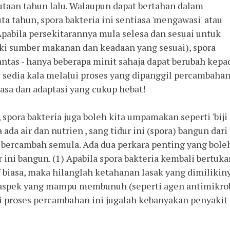
jutaan tahun lalu. Walaupun dapat bertahan dalam
a tahun, spora bakteria ini sentiasa 'mengawasi' atau
Apabila persekitarannya mula selesa dan sesuai untuk
ki sumber makanan dan keadaan yang sesuai), spora
antas - hanya beberapa minit sahaja dapat berubah kepa
i sedia kala melalui proses yang dipanggil percambahan
iasa dan adaptasi yang cukup hebat!
 bakteria juga boleh kita umpamakan seperti 'biji
a ada air dan nutrien , sang tidur ini (spora) bangun dari
 bercambah semula. Ada dua perkara penting yang bole
r ini bangun. (1) Apabila spora bakteria kembali bertuka
f biasa, maka hilanglah ketahanan lasak yang dimilikin
 aspek yang mampu membunuh (seperti agen antimikro
ui proses percambahan ini jugalah kebanyakan penyakit