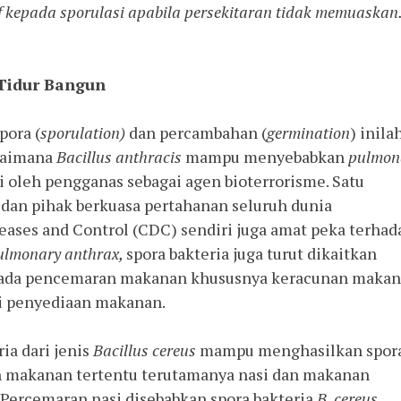
if kepada sporulasi apabila persekitaran tidak memuaskan
Tidur Bangun
ora (
sporulation)
dan percambahan (
germination
) inila
gaimana
Bacillus anthracis
mampu menyebabkan
pulmon
si oleh pengganas sebagai agen bioterrorisme. Satu
 dan pihak berkuasa pertahanan seluruh dunia
eases and Control (CDC) sendiri juga amat peka terhad
ulmonary anthrax,
spora bakteria juga turut dikaitkan
pada pencemaran makanan khususnya keracunan maka
i penyediaan makanan.
a dari jenis
Bacillus cereus
mampu menghasilkan spor
makanan tertentu terutamanya nasi dan makanan
 Percemaran nasi disebabkan spora bakteria
B. cereus