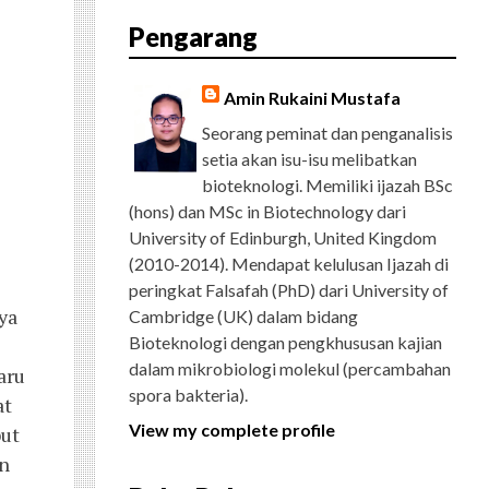
E
T
G
T
T
T
D
R
Pengarang
B
T
L
A
U
E
C
O
E
E
G
B
R
H
O
R
P
R
E
E
K
L
A
S
Amin Rukaini Mustafa
U
M
T
S
Seorang peminat dan penganalisis
setia akan isu-isu melibatkan
bioteknologi. Memiliki ijazah BSc
(hons) dan MSc in Biotechnology dari
University of Edinburgh, United Kingdom
(2010-2014). Mendapat kelulusan Ijazah di
peringkat Falsafah (PhD) dari University of
ya
Cambridge (UK) dalam bidang
Bioteknologi dengan pengkhususan kajian
dalam mikrobiologi molekul (percambahan
aru
spora bakteria).
at
View my complete profile
but
an