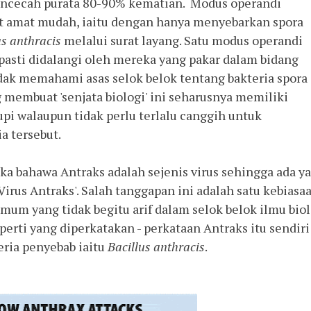
mencecah purata 80-90% kematian. Modus operandi
ut amat mudah, iaitu dengan hanya menyebarkan spora
us anthracis
melalui surat layang. Satu modus operandi
 pasti didalangi oleh mereka yang pakar dalam bidang
idak memahami asas selok belok tentang bakteria spora
 membuat 'senjata biologi' ini seharusnya memiliki
i walaupun tidak perlu terlalu canggih untuk
a tersebut.
bahawa Antraks adalah sejenis virus sehingga ada y
irus Antraks'. Salah tanggapan ini adalah satu kebiasa
mum yang tidak begitu arif dalam selok belok ilmu biol
erti yang diperkatakan - perkataan Antraks itu sendiri
eria penyebab iaitu
Bacillus anthracis
.