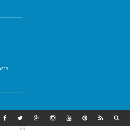
ata
F
T
G
I
Y
P
F
S
A
W
O
N
O
I
E
E
C
I
O
S
U
N
E
A