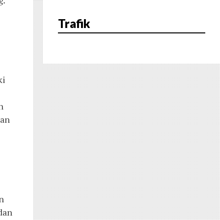
g.
Trafik
ki
n
aan
n
dan