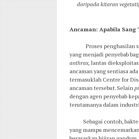
daripada kitaran vegetat
Ancaman: Apabila Sang 
Proses penghasilan sp
yang menjadi penyebab ba
anthrax,
lantas dieksploita
ancaman yang sentiasa ada
termasuklah Centre for Dis
ancaman tersebut. Selain
p
dengan agen penyebab ke
terutamanya dalam industr
Sebagai contoh, bakteri
yang mampu mencemarkan 
berasaskan bijiran gandum.