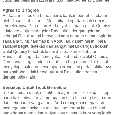
cuba mempelajari satu skill mudah iaitu Agree To Disagree.
Agree To Disagree
Perkataan ini bukan benda baru, bahkan pernah diteladani
oleh Rasulullah sendiri. Melihatkan kepada kisah semasa
termeterainya Perjanjian Hudabiyah di mana pihak Quraisy
tidak bersetuju menggelar Rasulullah dengan gelaran
sebagai Rasul, tetapi hanya sekadar dengan nama baginda
sahaja iaitu Muhammad bin Abdullah, dalam hal ini, para
sahabat begitu tertekan dan sangat marah dengan tidakan
wakil Quraisy tersebut, tetapi disebabkan kesabaran
Rasulullah, baginda mengiyakan kehendak wakil Quraisy.
Dan banyak lagi contoh-contoh lain bagaimana Rasulullah
menyetujui hak dan persetujuan orang lain pada hakikatnya
para sahabat tidak bersetuju, tapi Rasulullah bersetuju
dengan pihak lain.
Bersetuju Untuk Tidak Bersetuju
Bukan mudah untuk melatih diri agar memiliki sikap ini, tapi
pada hakikatnya ianya merupakan satu lambang kesabaran
dan kebenaran yang agung. Anda mungkin melepaskan
rasa ego anda seketika tapi buat beberapa ketika kemudia
anda dapat merasakan wujud satu suasana baru yang lebih