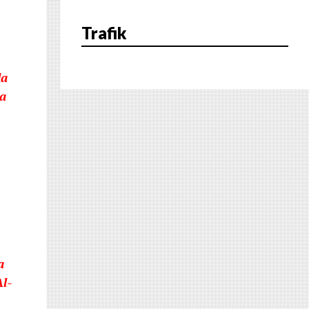
n
Trafik
da
ha
a
l-