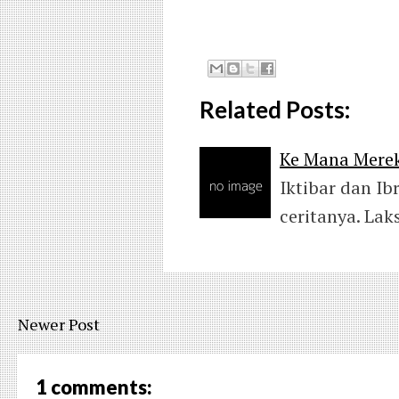
Related Posts:
Ke Mana Merek
Iktibar dan Ib
ceritanya. Lak
Newer Post
1 comments: