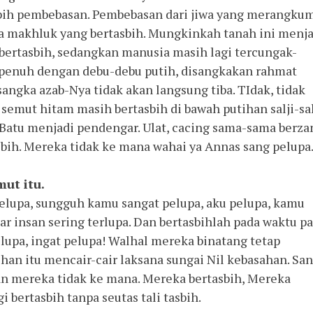
Tasbih pembebasan. Pembebasan dari jiwa yang merangku
a makhluk yang bertasbih. Mungkinkah tanah ini menja
bertasbih, sedangkan manusia masih lagi tercungak-
penuh dengan debu-debu putih, disangkakan rahmat
angka azab-Nya tidak akan langsung tiba. TIdak, tidak
 semut hitam masih bertasbih di bawah putihan salji-sal
 Batu menjadi pendengar. Ulat, cacing sama-sama berzan
bih. Mereka tidak ke mana wahai ya Annas sang pelupa
ut itu.
elupa, sungguh kamu sangat pelupa, aku pelupa, kamu
r insan sering terlupa. Dan bertasbihlah pada waktu pa
lupa, ingat pelupa! Walhal mereka binatang tetap
tihan itu mencair-cair laksana sungai Nil kebasahan. Sa
an mereka tidak ke mana. Mereka bertasbih, Mereka
gi bertasbih tanpa seutas tali tasbih.