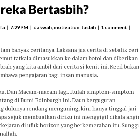
reka Bertasbih?
fa
|
7:29 PM
|
dakwah
,
motivation
,
tasbih
|
1 comment
|
tam banyak ceritanya. Laksana jua cerita di sebalik ceri
emut tatkala dimasukkan ke dalam botol dan diberikan
ah yang kita ambil dari cerita si kenit ini. Kecil buka
mbawa pengajaran bagi insan manusia.
. Beku. Dan Macam-macam lagi. Itulah simptom-simptom
atang di Bumi Edinburgh ini. Daun berguguran
dulunya rendang menguning, kini hanya tinggal jari-j
pa sejuk membuatkan diriku ini menggigil dikala angi
kejaran di ufuk horizon yang berkemerahan itu. Sungg
nallah.