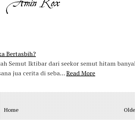
a Bertasbih?
rah Semut Iktibar dari seekor semut hitam banya
sana jua cerita di seba…
Read More
Home
Olde