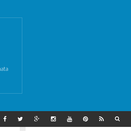
ata
F
T
G
I
Y
P
F
S
A
W
O
N
O
I
E
E
C
I
O
S
U
N
E
A