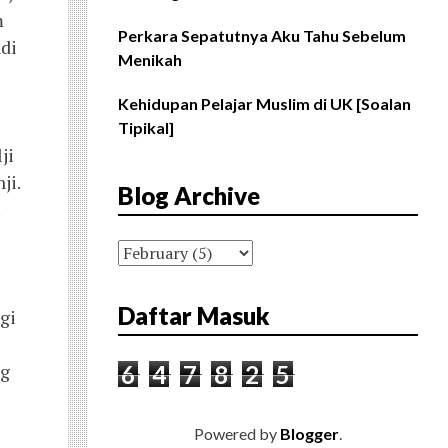
m
Perkara Sepatutnya Aku Tahu Sebelum
di
Menikah
Kehidupan Pelajar Muslim di UK [Soalan
Tipikal]
ji
ji.
Blog Archive
.
Daftar Masuk
gi
ng
6
4
7
8
2
5
Powered by
Blogger
.