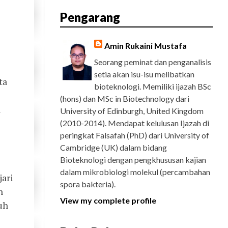
E
T
G
T
T
T
D
R
Pengarang
B
T
L
A
U
E
C
O
E
E
G
B
R
H
O
R
P
R
E
E
K
L
A
S
Amin Rukaini Mustafa
U
M
T
S
Seorang peminat dan penganalisis
setia akan isu-isu melibatkan
ta
bioteknologi. Memiliki ijazah BSc
(hons) dan MSc in Biotechnology dari
n
University of Edinburgh, United Kingdom
(2010-2014). Mendapat kelulusan Ijazah di
peringkat Falsafah (PhD) dari University of
Cambridge (UK) dalam bidang
Bioteknologi dengan pengkhususan kajian
dalam mikrobiologi molekul (percambahan
ari
spora bakteria).
n
View my complete profile
uh