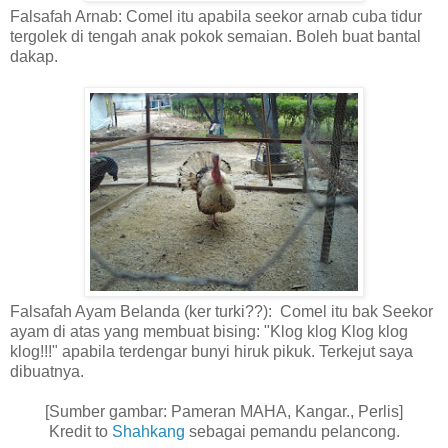
Falsafah Arnab: Comel itu apabila seekor arnab cuba tidur
tergolek di tengah anak pokok semaian. Boleh buat bantal
dakap.
Falsafah Ayam Belanda (ker turki??): Comel itu bak Seekor
ayam di atas yang membuat bising: "Klog klog Klog klog
klog!!!" apabila terdengar bunyi hiruk pikuk. Terkejut saya
dibuatnya.
[Sumber gambar: Pameran MAHA, Kangar., Perlis]
Kredit to
Shahkang
sebagai pemandu pelancong.