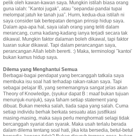
pelik oleh kawan-kawan saya. Mungkin istilah biasa orang
guna ialah: "Kantoi jugak", atau "sepandai-pandai tupai
melompat jatuh ke tanah jua". Hurm, kedua-dua istilah ni
saya consider tak bertepatan dengan prinsip hidup saya.
Dalam apa-apa hal, saya ialah orang yang teliti dalam
merancang, cuma kadang-kadang ianya terjadi secara tak
dikawal. Mungkin faktor dalaman boleh dikawal, tapi faktor
luaran sukar dikawal. Tapi dalam perancangan saya,
perancangan Allah lebih bererti. :) Maka, terminologi "kantoi'
bukan kamus hidup saya.
Dilema yang Menghantui Semua
Berbagai-bagai pendapat yang bercanggah tatkala saya
membuka isu soal hati terhadap rakan-rakan saya. Tapi
sebagai pelajar IB, yang sememangnya sangat jelas akan
Theory of Knowledge, (syukur dapat B : maaf bukan tujuan
menunjuk-nunjuk), saya faham setiap statement yang
dibuat. Bukan mereka salah, tiada sapa yang salah. Cuma
setiap individu berhak berkata sesuatu atas justfikasi
masing-masing, maka saya perlu menghormati selagi tidak
bercanggah syariat dan syarak. Maka usah terlalu berada
dalam dilema tentang soal hati, jika kita bersedia, betul-betul