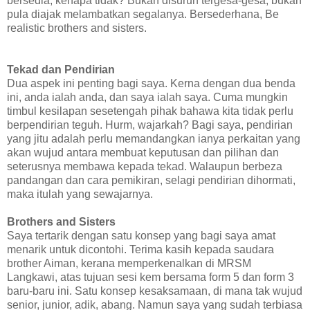
bersedia, kenapa tidak? Bukan disuruh tergesa-gesa, bukan
pula diajak melambatkan segalanya. Bersederhana, Be
realistic brothers and sisters.
Tekad dan Pendirian
Dua aspek ini penting bagi saya. Kerna dengan dua benda
ini, anda ialah anda, dan saya ialah saya. Cuma mungkin
timbul kesilapan sesetengah pihak bahawa kita tidak perlu
berpendirian teguh. Hurm, wajarkah? Bagi saya, pendirian
yang jitu adalah perlu memandangkan ianya perkaitan yang
akan wujud antara membuat keputusan dan pilihan dan
seterusnya membawa kepada tekad. Walaupun berbeza
pandangan dan cara pemikiran, selagi pendirian dihormati,
maka itulah yang sewajarnya.
Brothers and Sisters
Saya tertarik dengan satu konsep yang bagi saya amat
menarik untuk dicontohi. Terima kasih kepada saudara
brother Aiman, kerana memperkenalkan di MRSM
Langkawi, atas tujuan sesi kem bersama form 5 dan form 3
baru-baru ini. Satu konsep kesaksamaan, di mana tak wujud
senior, junior, adik, abang. Namun saya yang sudah terbiasa