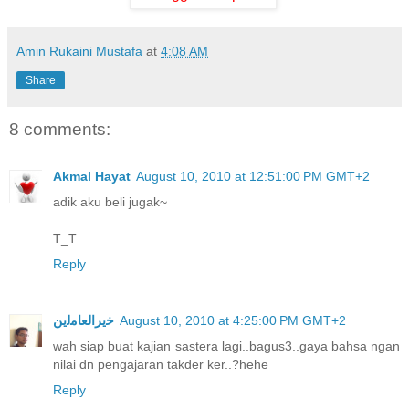
Amin Rukaini Mustafa
at
4:08 AM
Share
8 comments:
Akmal Hayat
August 10, 2010 at 12:51:00 PM GMT+2
adik aku beli jugak~
T_T
Reply
ﺧﻳﺮﺍﻟﻌﺎﻣﻟﻳﻦ
August 10, 2010 at 4:25:00 PM GMT+2
wah siap buat kajian sastera lagi..bagus3..gaya bahsa ngan
nilai dn pengajaran takder ker..?hehe
Reply