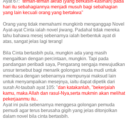
Ayat 67:
"teman-teman akrab (yang berkasih-kasihan) pada
hari itu sebahagiannya menjadi musuh bagi sebahagian
yang lain kecuali orang yang bertakwa"
Orang yang tidak memahami mungkinb menganggap Novel
Ayat-ayat Cinta ialah novel jiwang. Padahal tidak mereka
tahu bahawa mesej sebenarnya ialah berbentuk ayat di
atas, sangat jelas lagi terang!
Bila Cinta bertasbih pula, mungkin ada yang masih
mengaitkan dengan percintaan, mungkin. Tapi pada
pandangan peribadi saya, Pengarang sengaja mewujudkan
unsur tersebut bagi menarik golongan muda mudi untuk
membaca dengan sebenarnya mempunyai maksud lain
untuk menyampaikan mesejnya, iaitu dapat dipetik dari
surah At-taubah ayat 105: "
dan katakanlah, "bekerjalah
kamu, maka Allah dan rasul-Nya,serta mukmin akan melihat
pekerjaanmu itu..
Ayat ini pula sebenarnya menggesa golongan pemuda
pemudi agar terus berusaha gigih yang jelas ditonjolkan
dalam novel bila cinta bertasbih.