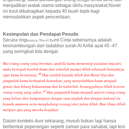
menjadikan watak utama sebagai idola masyarakat.Novel
ini turut dibahagikan kepada 40 buah topik bagi
memudahkan aspek penceritaan.
Kesimpulan dan Pendapat Penulis
Secara ring
mi Cinta sebenarnya adalah
kasnya, Novel Bu
kesinambungan dari tadabbur surah Al Anfal ayat 45 -47
yang seringkali kita dengar.
Hai orang-orang yang beriman, apabila kamu memerangi pasukan (musuh),
maka berteguh hatilah kamu dan sebutlah (nama) Allah sebanyak-banyaknya
46
agar kamu beruntung.
Dan taatlah kepada Allah dan Rasul-Nya dan
janganlah kamu berbantah-bantahan, yang menyebabkan kamu menjadi
gentar dan hilang kekuatanmu dan bersabarlah. Sesungguhnya Allah beserta
47
orang-orang yang sabar.
Dan janganlah kamu menjadi seperti orang-orang
yang keluar dari kampungnya dengan rasa angkuh dan dengan maksud ria
kepada manusia serta menghalangi (orang) dari jalan Allah. Dan (ilmu) Allah
meliputi apa yang mereka kerjakan.
Dalam konteks duni sekarang, musuh bukan lagi hanya
berbentuk peperangan seperti zaman para sahabat, tapi kini