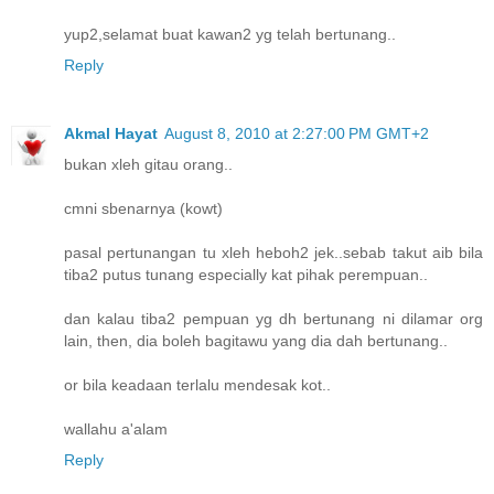
yup2,selamat buat kawan2 yg telah bertunang..
Reply
Akmal Hayat
August 8, 2010 at 2:27:00 PM GMT+2
bukan xleh gitau orang..
cmni sbenarnya (kowt)
pasal pertunangan tu xleh heboh2 jek..sebab takut aib bila
tiba2 putus tunang especially kat pihak perempuan..
dan kalau tiba2 pempuan yg dh bertunang ni dilamar org
lain, then, dia boleh bagitawu yang dia dah bertunang..
or bila keadaan terlalu mendesak kot..
wallahu a'alam
Reply