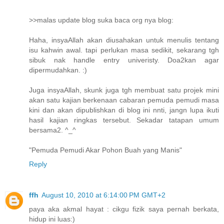
>>malas update blog suka baca org nya blog:
Haha, insyaAllah akan diusahakan untuk menulis tentang
isu kahwin awal. tapi perlukan masa sedikit, sekarang tgh
sibuk nak handle entry univeristy. Doa2kan agar
dipermudahkan. :)
Juga insyaAllah, skunk juga tgh membuat satu projek mini
akan satu kajian berkenaan cabaran pemuda pemudi masa
kini dan akan dipublishkan di blog ini nnti, jangn lupa ikuti
hasil kajian ringkas tersebut. Sekadar tatapan umum
bersama2. ^_^
"Pemuda Pemudi Akar Pohon Buah yang Manis"
Reply
ffh
August 10, 2010 at 6:14:00 PM GMT+2
paya aka akmal hayat : cikgu fizik saya pernah berkata,
hidup ini luas:)