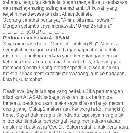
sahabat, bergurau senda itu sudah menjadi satu kebiasaan
dan masing-masing saling memahami. Uhkuwah yang
terjalin mendewasakan diri. Alhamdulillah.
Seorang sahabat bertanya, "Amin, bila mau kahwin?"
Dengan selamba saya menjawab, "Umur 25 tahun."
....................(GULP)..................
Pertunangan bukan ALASAN
Saya membaca buku "Magic of Thinking Big". Manusia
seringkali menggunakan berbagai-bagai alasan untuk
melakukan perkara-perkara yang bertentangan dengan
kehendak moral dan agama. Untuk bebas, kita sanggup
memberi alasan. Orang-orang seperti ini disebut 'cukup
makan' sebab mereka tidak memandang jauh ke hadapan,
kata buku tersebut.
Realitinya, begitulah apa yang berlaku. Jika pertunangan
dijadikan ALASAN sebagai wasilah untuk berjumpa,
bertemu, berdua-duaan, maka saya sifatkan ianya macam
orang yang 'Cukup2 makan' (tak kenyang la kot, mungkin)
hehe. Saya tidak mengkritik individu, tapi saya mengkritik
sikap dan tindakan sesetengah yang menjadikan alasan
untuk membuat yang 'Over2'. Bukan salah untuk bertunang,
tapi pastikan cukupkan ILMU yang selengkapnya, tahu