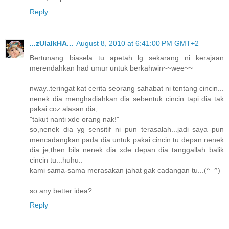
Reply
...zUlaIkHA...
August 8, 2010 at 6:41:00 PM GMT+2
Bertunang...biasela tu apetah lg sekarang ni kerajaan
merendahkan had umur untuk berkahwin~~wee~~
nway..teringat kat cerita seorang sahabat ni tentang cincin...
nenek dia menghadiahkan dia sebentuk cincin tapi dia tak
pakai coz alasan dia,
"takut nanti xde orang nak!"
so,nenek dia yg sensitif ni pun terasalah...jadi saya pun
mencadangkan pada dia untuk pakai cincin tu depan nenek
dia je,then bila nenek dia xde depan dia tanggallah balik
cincin tu...huhu..
kami sama-sama merasakan jahat gak cadangan tu...(^_^)
so any better idea?
Reply