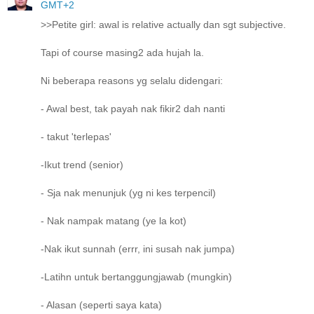
GMT+2
>>Petite girl: awal is relative actually dan sgt subjective.
Tapi of course masing2 ada hujah la.
Ni beberapa reasons yg selalu didengari:
- Awal best, tak payah nak fikir2 dah nanti
- takut 'terlepas'
-Ikut trend (senior)
- Sja nak menunjuk (yg ni kes terpencil)
- Nak nampak matang (ye la kot)
-Nak ikut sunnah (errr, ini susah nak jumpa)
-Latihn untuk bertanggungjawab (mungkin)
- Alasan (seperti saya kata)