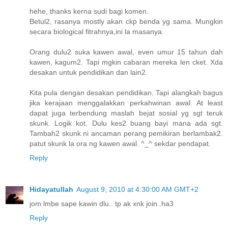
hehe, thanks kerna sudi bagi komen.
Betul2, rasanya mostly akan ckp benda yg sama. Mungkin
secara biological fitrahnya,ini la masanya.
Orang dulu2 suka kawen awal, even umur 15 tahun dah
kawen, kagum2. Tapi mgkin cabaran mereka len cket. Xda
desakan untuk pendidikan dan lain2.
Kita pula dengan desakan pendidikan. Tapi alangkah bagus
jika kerajaan menggalakkan perkahwinan awal. At least
dapat juga terbendung maslah bejat sosial yg sgt teruk
skunk. Logik kot. Dulu kes2 buang bayi mana ada sgt.
Tambah2 skunk ni ancaman perang pemikiran berlambak2.
patut skunk la ora ng kawen awal. ^_^ sekdar pendapat.
Reply
Hidayatullah
August 9, 2010 at 4:30:00 AM GMT+2
jom lmbe sape kawin dlu.. tp ak xnk join..ha3
Reply