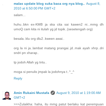
malas update blog suka baca org nya blog..
August 8,
2010 at 6:50:00 PM GMT+2
salam...
huhu..bkn ex-KMB ja ska cita sai kawen2 ni...mmg dh
umoQ cam kita ni itulah yg jd topik..(sesetengah org)
besala..klu org dlu2..kween awai..
org la ni ja..lambat matang prangai..jd..mak ayah xhrp..dri
sndri pn xharap..
tp jodoh Allah yg tntu..
moga si penulis jmpak la jodohnya t..^_^
Reply
Amin Rukaini Mustafa
August 9, 2010 at 1:19:00 AM
GMT+2
>>>Zulaikha: haha, itu mmg patut berlaku kat perempuan