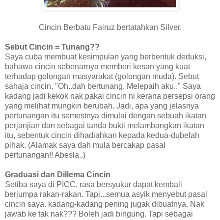
Cincin Berbatu Fairuz bertatahkan Silver.
Sebut Cincin = Tunang??
Saya cuba membuat kesimpulan yang berbentuk deduksi,
bahawa cincin sebenarnya memberi kesan yang kuat
terhadap golongan masyarakat (golongan muda). Sebut
sahaja cincin, "Oh..dah bertunang. Melepaih aku.." Saya
kadang jadi kekok nak pakai cincin ni kerana persepsi orang
yang melihat mungkin berubah. Jadi, apa yang jelasnya
pertunangan itu semestnya dimulai dengan sebuah ikatan
perjanjian dan sebagai tanda bukti melambangkan ikatan
itu, sebentuk cincin dihadiahkan kepada kedua-dubelah
pihak. (Alamak saya dah mula bercakap pasal
pertunangan!! Abesla..)
Graduasi dan Dillema Cincin
Setiba saya di PICC, rasa bersyukur dapat kembali
berjumpa rakan-rakan. Tapi...semua asyik menyebut pasal
cincin saya. kadang-kadang pening jugak dibuatnya. Nak
jawab ke tak nak??? Boleh jadi bingung. Tapi sebagai