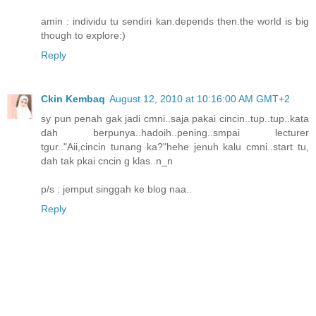
amin : individu tu sendiri kan.depends then.the world is big
though to explore:)
Reply
Ckin Kembaq
August 12, 2010 at 10:16:00 AM GMT+2
sy pun penah gak jadi cmni..saja pakai cincin..tup..tup..kata
dah berpunya..hadoih..pening..smpai lecturer
tgur.."Aii,cincin tunang ka?"hehe jenuh kalu cmni..start tu,
dah tak pkai cncin g klas..n_n
p/s : jemput singgah ke blog naa..
Reply