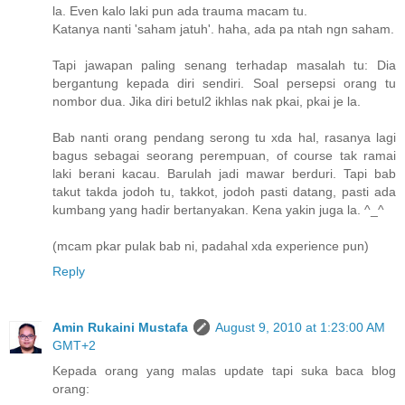
la. Even kalo laki pun ada trauma macam tu.
Katanya nanti 'saham jatuh'. haha, ada pa ntah ngn saham.
Tapi jawapan paling senang terhadap masalah tu: Dia
bergantung kepada diri sendiri. Soal persepsi orang tu
nombor dua. Jika diri betul2 ikhlas nak pkai, pkai je la.
Bab nanti orang pendang serong tu xda hal, rasanya lagi
bagus sebagai seorang perempuan, of course tak ramai
laki berani kacau. Barulah jadi mawar berduri. Tapi bab
takut takda jodoh tu, takkot, jodoh pasti datang, pasti ada
kumbang yang hadir bertanyakan. Kena yakin juga la. ^_^
(mcam pkar pulak bab ni, padahal xda experience pun)
Reply
Amin Rukaini Mustafa
August 9, 2010 at 1:23:00 AM
GMT+2
Kepada orang yang malas update tapi suka baca blog
orang: