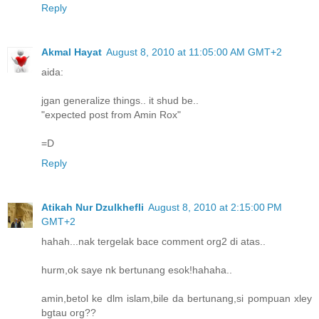
Reply
Akmal Hayat
August 8, 2010 at 11:05:00 AM GMT+2
aida:
jgan generalize things.. it shud be..
"expected post from Amin Rox"
=D
Reply
Atikah Nur Dzulkhefli
August 8, 2010 at 2:15:00 PM
GMT+2
hahah...nak tergelak bace comment org2 di atas..
hurm,ok saye nk bertunang esok!hahaha..
amin,betol ke dlm islam,bile da bertunang,si pompuan xley
bgtau org??