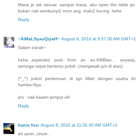
Masa je tak sesuai. sampai masa, aku open the table jer.
bukan nak sembunyi2 mcm ang. malu2 kucing. hehe
Reply
~AiMaLSyauQiyaH~
August 8, 2010 at 9:57:00 AM GMT+2
Salam ziarah~
haha...expected post from an ex-KMBian... anyway,
semoga cepat bertemu jodoh..(menjawab p/s di atas)
(^_^) jodoh pertemuan di tgn Allah dengan usaha dri
hamba-Nya..
p/s : nak kawen jemput ek!
Reply
hanis fozi
August 8, 2010 at 11:05:00 AM GMT+2
eh amin..cincin..