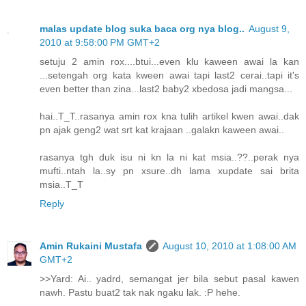
malas update blog suka baca org nya blog..
August 9,
2010 at 9:58:00 PM GMT+2
setuju 2 amin rox....btui...even klu kaween awai la kan
...setengah org kata kween awai tapi last2 cerai..tapi it's
even better than zina...last2 baby2 xbedosa jadi mangsa...
hai..T_T..rasanya amin rox kna tulih artikel kwen awai..dak
pn ajak geng2 wat srt kat krajaan ..galakn kaween awai..
rasanya tgh duk isu ni kn la ni kat msia..??..perak nya
mufti..ntah la..sy pn xsure..dh lama xupdate sai brita
msia..T_T
Reply
Amin Rukaini Mustafa
August 10, 2010 at 1:08:00 AM
GMT+2
>>Yard: Ai.. yadrd, semangat jer bila sebut pasal kawen
nawh. Pastu buat2 tak nak ngaku lak. :P hehe.