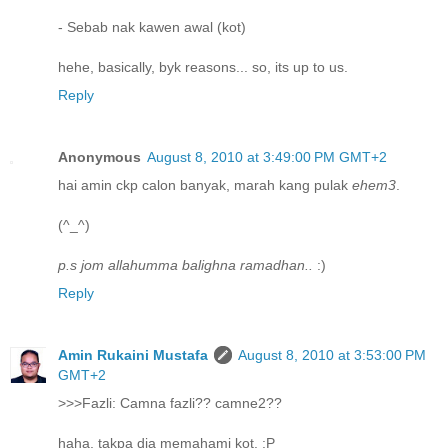
- Sebab nak kawen awal (kot)
hehe, basically, byk reasons... so, its up to us.
Reply
Anonymous
August 8, 2010 at 3:49:00 PM GMT+2
hai amin ckp calon banyak, marah kang pulak
ehem3
.
(^_^)
p.s jom allahumma balighna ramadhan..
:)
Reply
Amin Rukaini Mustafa
August 8, 2010 at 3:53:00 PM
GMT+2
>>>Fazli: Camna fazli?? camne2??
haha, takpa dia memahami kot. :P