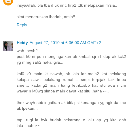
insyaAllah, bla tba d uk nnt, hrp2 tdk melupakan m'sia..
slmt meneruskan ibadah, amin!!
Reply
Heidy
August 27, 2010 at 6:36:00 AM GMT+2
wah..besh2..
post k0 ni pun mengingatkan ak kmbali sjrh hidup ak kck2
yg mmg sah2 nakal gila...
kal0 k0 main kt sawah, ak lain lar..main2 kat belakang
kelapa sawit belakang rumah... smpi terpijak taik lmbu
smer... kadang2 main tiang letrik..sbb kat stu ada mcm
wayar n kt0wg slmba main gayut kat situ..haha~~..
thnx weyh sbb ingatkan ak blik psl kenangan yg agk da lme
ak lpekan...
tapi rugi la byk budak sekarang x lalu ap yg kita dah
lalu...huhu~~