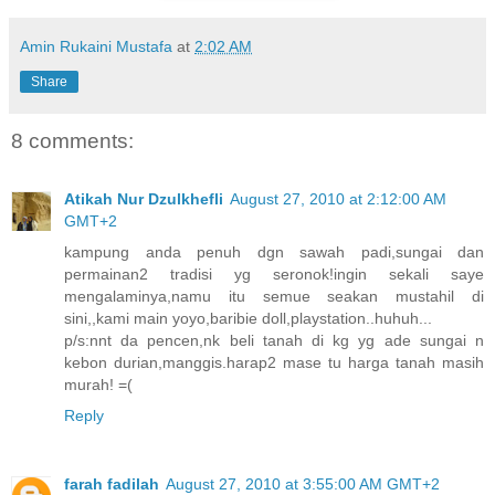
Amin Rukaini Mustafa
at
2:02 AM
Share
8 comments:
Atikah Nur Dzulkhefli
August 27, 2010 at 2:12:00 AM
GMT+2
kampung anda penuh dgn sawah padi,sungai dan
permainan2 tradisi yg seronok!ingin sekali saye
mengalaminya,namu itu semue seakan mustahil di
sini,,kami main yoyo,baribie doll,playstation..huhuh...
p/s:nnt da pencen,nk beli tanah di kg yg ade sungai n
kebon durian,manggis.harap2 mase tu harga tanah masih
murah! =(
Reply
farah fadilah
August 27, 2010 at 3:55:00 AM GMT+2