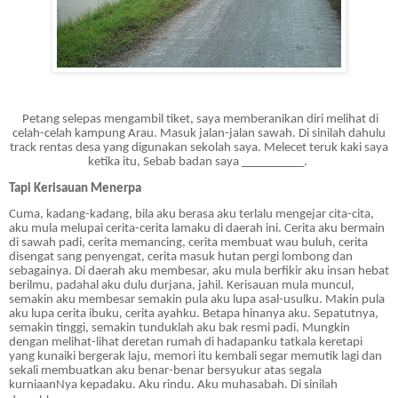
Petang selepas mengambil tiket, saya memberanikan diri melihat di
celah-celah kampung Arau. Masuk jalan-jalan sawah. Di sinilah dahulu
track rentas desa yang digunakan sekolah saya. Melecet teruk kaki saya
ketika itu, Sebab badan saya __________.
Tapi Kerisauan Menerpa
Cuma, kadang-kadang, bila aku berasa aku terlalu mengejar cita-cita,
aku mula melupai cerita-cerita lamaku di daerah ini. Cerita aku bermain
di sawah padi, cerita memancing, cerita membuat wau buluh, cerita
disengat sang penyengat, cerita masuk hutan pergi lombong dan
sebagainya. Di daerah aku membesar, aku mula berfikir aku insan hebat
berilmu, padahal aku dulu durjana, jahil. Kerisauan mula muncul,
semakin aku membesar semakin pula aku lupa asal-usulku. Makin pula
aku lupa cerita ibuku, cerita ayahku. Betapa hinanya aku. Sepatutnya,
semakin tinggi, semakin tunduklah aku bak resmi padi. Mungkin
dengan melihat-lihat deretan rumah di hadapanku tatkala keretapi
yang kunaiki bergerak laju, memori itu kembali segar memutik lagi dan
sekali membuatkan aku benar-benar bersyukur atas segala
kurniaanNya kepadaku. Aku rindu. Aku muhasabah. Di sinilah