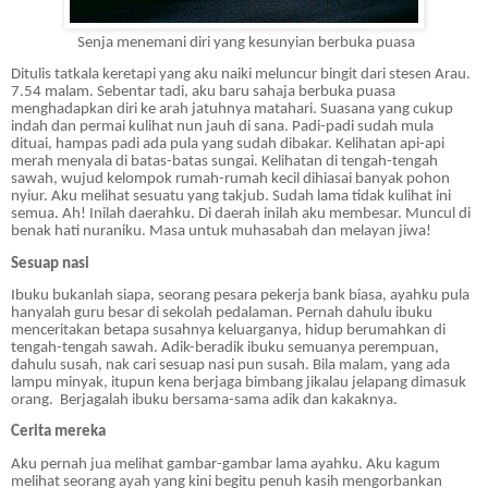
Senja menemani diri yang kesunyian berbuka puasa
Ditulis tatkala keretapi yang aku naiki meluncur bingit dari stesen Arau.
7.54 malam. Sebentar tadi, aku baru sahaja berbuka puasa
menghadapkan diri ke arah jatuhnya matahari. Suasana yang cukup
indah dan permai kulihat nun jauh di sana. Padi-padi sudah mula
dituai, hampas padi ada pula yang sudah dibakar. Kelihatan api-api
merah menyala di batas-batas sungai. Kelihatan di tengah-tengah
sawah, wujud kelompok rumah-rumah kecil dihiasai banyak pohon
nyiur. Aku melihat sesuatu yang takjub. Sudah lama tidak kulihat ini
semua. Ah! Inilah daerahku. Di daerah inilah aku membesar. Muncul di
benak hati nuraniku. Masa untuk muhasabah dan melayan jiwa!
Sesuap nasi
Ibuku bukanlah siapa, seorang pesara pekerja bank biasa, ayahku pula
hanyalah guru besar di sekolah pedalaman. Pernah dahulu ibuku
menceritakan betapa susahnya keluarganya, hidup berumahkan di
tengah-tengah sawah. Adik-beradik ibuku semuanya perempuan,
dahulu susah, nak cari sesuap nasi pun susah. Bila malam, yang ada
lampu minyak, itupun kena berjaga bimbang jikalau jelapang dimasuk
orang. Berjagalah ibuku bersama-sama adik dan kakaknya.
Cerita mereka
Aku pernah jua melihat gambar-gambar lama ayahku. Aku kagum
melihat seorang ayah yang kini begitu penuh kasih mengorbankan