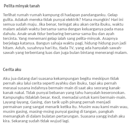
Pelita minyak tanah
Terlihat rumah-rumah kampung di hadapan pandanganku. Gelap
gulita. Adakah mereka tidak punyai elektrik? Mana mungkin! Hari ini
semua sudah maju. Jika benar, teringat aku akan cerita ibuku, waktu
malam adalah waktu bersama-sama dengan keluarganya pada masa
dahulu. Anak-anak tidur berbaring bersama-sama ibu dan ayah
tercinta. Yang menemani gelap ialah sang pelita-minyak. Asapnya
berjelaga katanya. Bangun sahaja waktu pagi, hidung-hidung pun jadi
hitam. Aduh, susahnya hari itu, tiada TV, yang ada hanyalah sawah-
sawah yang terbentang luas dan juga bulan bintang menerangi malam.
Cerita aku
Aku jua datang dari suasana kekampungan begitu meskipun tidak
pernah aku lalui cerita seperti ayahku dan ibuku, tapi aku pernah
merasai susana indahnya bermain-main di saat aku seorang kanak-
kanak nakal. Tidak punyai bebanan yang tahu hanyalah keseronokan.
Kampungku tidaklah besar. Kecil, memadai untuk kami bermain-main.
Layang-layang, Gasing, dan tarik upih pinang pernah menjadi
permainan yang sangat menarik ketika itu. Musim wau kami main wau,
musim gasing, masing-msing punyai gasing di tangan, pangkah
memangkah di dalam bulatan pertarungan. Suasana yangg indah aku
kira. Sekarang sudah tidak wujud lagi.