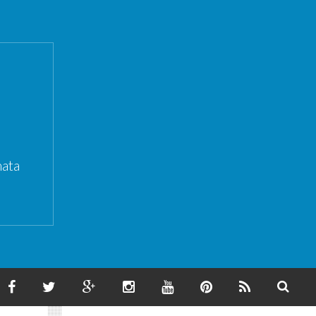
ata
F
T
G
I
Y
P
F
S
A
W
O
N
O
I
E
E
C
I
O
S
U
N
E
A