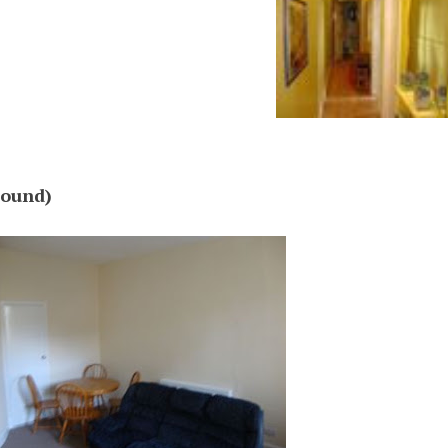
pound)