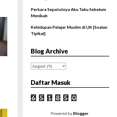
Perkara Sepatutnya Aku Tahu Sebelum
Menikah
Kehidupan Pelajar Muslim di UK [Soalan
Tipikal]
Blog Archive
Daftar Masuk
6
5
1
8
5
0
Powered by
Blogger
.