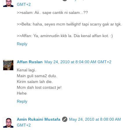
GMT+2
>>salam: Aii.. sape cantik ni salam...??
>>Bella: haha, seyes mcm twillight! tapi scarry gak ar tgk.
>>Affan: Ya, aminnudin kkb la. Dia kenal affan kot. :)
Reply
Affan Ruslan
May 24, 2010 at 8:04:00 AM GMT+2
Kenal lagi.
Main guli sama2 dulu.
Kirim salam lah die.
Mcm dah lost contact je!
Hehe
Reply
Amin Rukaini Mustafa
May 24, 2010 at 8:08:00 AM
GMT+2