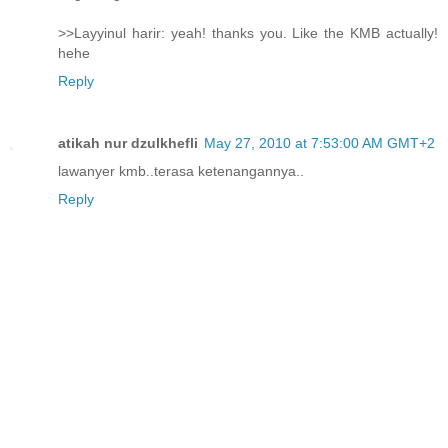
>>Layyinul harir: yeah! thanks you. Like the KMB actually!
hehe
Reply
atikah nur dzulkhefli
May 27, 2010 at 7:53:00 AM GMT+2
lawanyer kmb..terasa ketenangannya..
Reply