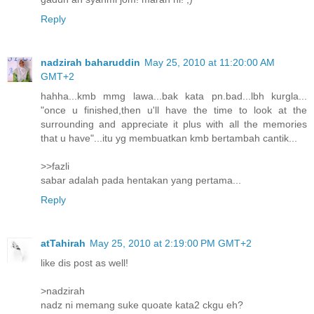
Reply
nadzirah baharuddin
May 25, 2010 at 11:20:00 AM
GMT+2
hahha...kmb mmg lawa...bak kata pn.bad...lbh kurgla...
"once u finished,then u'll have the time to look at the
surrounding and appreciate it plus with all the memories
that u have"...itu yg membuatkan kmb bertambah cantik...
>>fazli
sabar adalah pada hentakan yang pertama...
Reply
atTahirah
May 25, 2010 at 2:19:00 PM GMT+2
like dis post as well!
>nadzirah
nadz ni memang suke quoate kata2 ckgu eh?