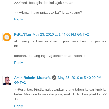
>>>Yard: best gila, len kali ajak aku ar.
>>>Akmal: hang pnjat gak ka? larat ka ang?
Reply
PeRaNTau
May 23, 2010 at 1:44:00 PM GMT+2
aku yang da kuar setahun ni pun...rasa bes tgk gamba2
nih...
tambah2 pasang lagu yg sentimental...adeh :p
Reply
Amin Rukaini Mustafa
May 23, 2010 at 5:40:00 PM
GMT+2
>>Perantau: Firstly, nak ucapkan ulang tahun keluar kmb la.
hehe. Mesti rindu masakn jawa, makcik ds, ikan jaket kan??
:D
Reply