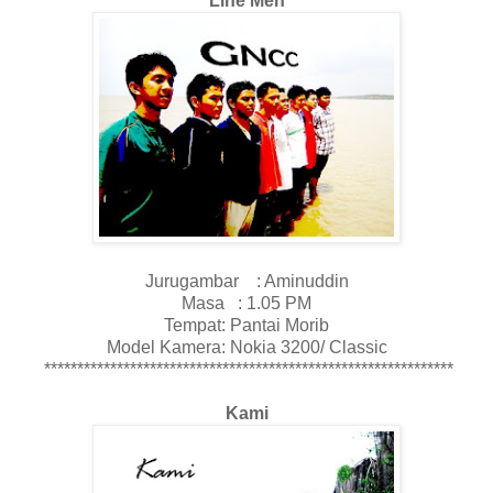
Line Men
Jurugambar : Aminuddin
Masa : 1.05 PM
Tempat: Pantai Morib
Model Kamera: Nokia 3200/ Classic
**************************************************************
Kami