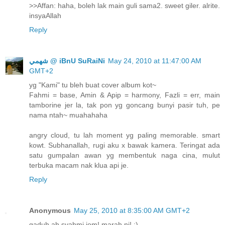
>>Affan: haha, boleh lak main guli sama2. sweet giler. alrite.
insyaAllah
Reply
ﺷﻬﻤﻲ @ iBnU SuRaiNi
May 24, 2010 at 11:47:00 AM
GMT+2
yg "Kami" tu bleh buat cover album kot~
Fahmi = base, Amin & Apip = harmony, Fazli = err, main
tamborine jer la, tak pon yg goncang bunyi pasir tuh, pe
nama ntah~ muahahaha
angry cloud, tu lah moment yg paling memorable. smart
kowt. Subhanallah, rugi aku x bawak kamera. Teringat ada
satu gumpalan awan yg membentuk naga cina, mulut
terbuka macam nak klua api je.
Reply
Anonymous
May 25, 2010 at 8:35:00 AM GMT+2
gaduh ah syahmi jom! marah ni! ;)