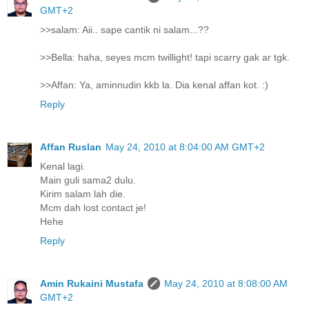
GMT+2
>>salam: Aii.. sape cantik ni salam...??
>>Bella: haha, seyes mcm twillight! tapi scarry gak ar tgk.
>>Affan: Ya, aminnudin kkb la. Dia kenal affan kot. :)
Reply
Affan Ruslan
May 24, 2010 at 8:04:00 AM GMT+2
Kenal lagi.
Main guli sama2 dulu.
Kirim salam lah die.
Mcm dah lost contact je!
Hehe
Reply
Amin Rukaini Mustafa
May 24, 2010 at 8:08:00 AM
GMT+2