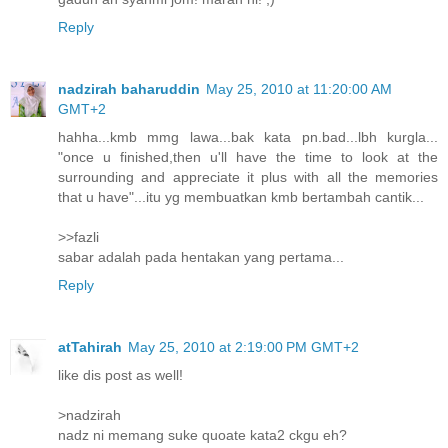
Reply
nadzirah baharuddin
May 25, 2010 at 11:20:00 AM
GMT+2
hahha...kmb mmg lawa...bak kata pn.bad...lbh kurgla...
"once u finished,then u'll have the time to look at the
surrounding and appreciate it plus with all the memories
that u have"...itu yg membuatkan kmb bertambah cantik...
>>fazli
sabar adalah pada hentakan yang pertama...
Reply
atTahirah
May 25, 2010 at 2:19:00 PM GMT+2
like dis post as well!
>nadzirah
nadz ni memang suke quoate kata2 ckgu eh?