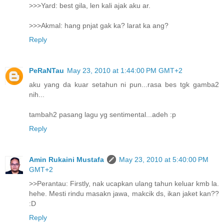
>>>Yard: best gila, len kali ajak aku ar.
>>>Akmal: hang pnjat gak ka? larat ka ang?
Reply
PeRaNTau
May 23, 2010 at 1:44:00 PM GMT+2
aku yang da kuar setahun ni pun...rasa bes tgk gamba2
nih...
tambah2 pasang lagu yg sentimental...adeh :p
Reply
Amin Rukaini Mustafa
May 23, 2010 at 5:40:00 PM
GMT+2
>>Perantau: Firstly, nak ucapkan ulang tahun keluar kmb la.
hehe. Mesti rindu masakn jawa, makcik ds, ikan jaket kan??
:D
Reply