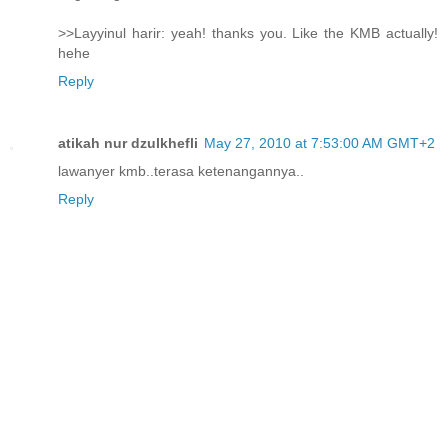
>>Layyinul harir: yeah! thanks you. Like the KMB actually!
hehe
Reply
atikah nur dzulkhefli
May 27, 2010 at 7:53:00 AM GMT+2
lawanyer kmb..terasa ketenangannya..
Reply