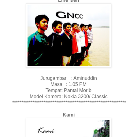
Line Men
Jurugambar : Aminuddin
Masa : 1.05 PM
Tempat: Pantai Morib
Model Kamera: Nokia 3200/ Classic
**************************************************************
Kami