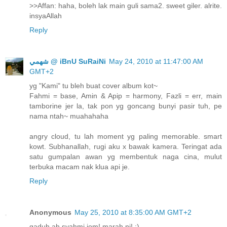
>>Affan: haha, boleh lak main guli sama2. sweet giler. alrite.
insyaAllah
Reply
ﺷﻬﻤﻲ @ iBnU SuRaiNi
May 24, 2010 at 11:47:00 AM
GMT+2
yg "Kami" tu bleh buat cover album kot~
Fahmi = base, Amin & Apip = harmony, Fazli = err, main
tamborine jer la, tak pon yg goncang bunyi pasir tuh, pe
nama ntah~ muahahaha
angry cloud, tu lah moment yg paling memorable. smart
kowt. Subhanallah, rugi aku x bawak kamera. Teringat ada
satu gumpalan awan yg membentuk naga cina, mulut
terbuka macam nak klua api je.
Reply
Anonymous
May 25, 2010 at 8:35:00 AM GMT+2
gaduh ah syahmi jom! marah ni! ;)