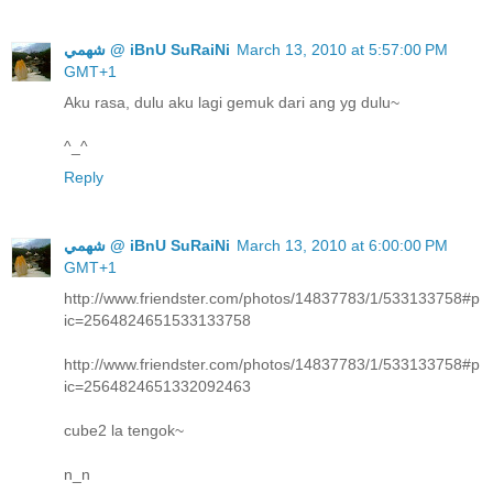
ﺷﻬﻤﻲ @ iBnU SuRaiNi
March 13, 2010 at 5:57:00 PM
GMT+1
Aku rasa, dulu aku lagi gemuk dari ang yg dulu~
^_^
Reply
ﺷﻬﻤﻲ @ iBnU SuRaiNi
March 13, 2010 at 6:00:00 PM
GMT+1
http://www.friendster.com/photos/14837783/1/533133758#p
ic=2564824651533133758
http://www.friendster.com/photos/14837783/1/533133758#p
ic=2564824651332092463
cube2 la tengok~
n_n