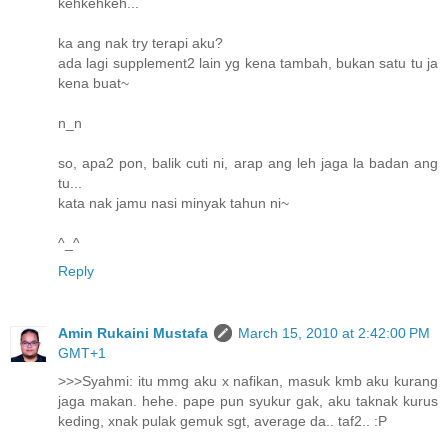
kehkehkeh...
ka ang nak try terapi aku?
ada lagi supplement2 lain yg kena tambah, bukan satu tu ja
kena buat~
n_n
so, apa2 pon, balik cuti ni, arap ang leh jaga la badan ang
tu...
kata nak jamu nasi minyak tahun ni~
^_^
Reply
Amin Rukaini Mustafa
March 15, 2010 at 2:42:00 PM
GMT+1
>>>Syahmi: itu mmg aku x nafikan, masuk kmb aku kurang
jaga makan. hehe. pape pun syukur gak, aku taknak kurus
keding, xnak pulak gemuk sgt, average da.. taf2.. :P