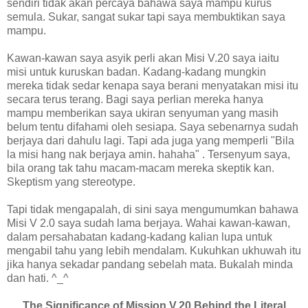
sendiri tidak akan percaya bahawa saya mampu kurus
semula. Sukar, sangat sukar tapi saya membuktikan saya
mampu.
Kawan-kawan saya asyik perli akan Misi V.20 saya iaitu
misi untuk kuruskan badan. Kadang-kadang mungkin
mereka tidak sedar kenapa saya berani menyatakan misi itu
secara terus terang. Bagi saya perlian mereka hanya
mampu memberikan saya ukiran senyuman yang masih
belum tentu difahami oleh sesiapa. Saya sebenarnya sudah
berjaya dari dahulu lagi. Tapi ada juga yang memperli "Bila
la misi hang nak berjaya amin. hahaha" . Tersenyum saya,
bila orang tak tahu macam-macam mereka skeptik kan.
Skeptism yang stereotype.
Tapi tidak mengapalah, di sini saya mengumumkan bahawa
Misi V 2.0 saya sudah lama berjaya. Wahai kawan-kawan,
dalam persahabatan kadang-kadang kalian lupa untuk
mengabil tahu yang lebih mendalam. Kukuhkan ukhuwah itu
jika hanya sekadar pandang sebelah mata. Bukalah minda
dan hati. ^_^
The Significance of Mission V.20 Behind the Literal