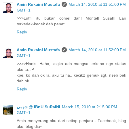
Amin Rukaini Mustafa
March 14, 2010 at 11:51:00 PM
GMT+1
>>>Lutfi: itu bukan comel dah! Montel! Susah! Lari
terkedek-kedek dah penat.
Reply
Amin Rukaini Mustafa
March 14, 2010 at 11:52:00 PM
GMT+1
>>>>Hanis: Haha, xsgka ada mangsa terkena ngn status
aku tu. :P
xpe, ko dah ok la. aku tu ha.. kecik2 gemuk sgt, nseb bek
dah ok.
Reply
ﺷﻬﻤﻲ @ iBnU SuRaiNi
March 15, 2010 at 2:15:00 PM
GMT+1
Amin menyerang aku dari setiap penjuru - Facebook, blog
aku, blog dia~