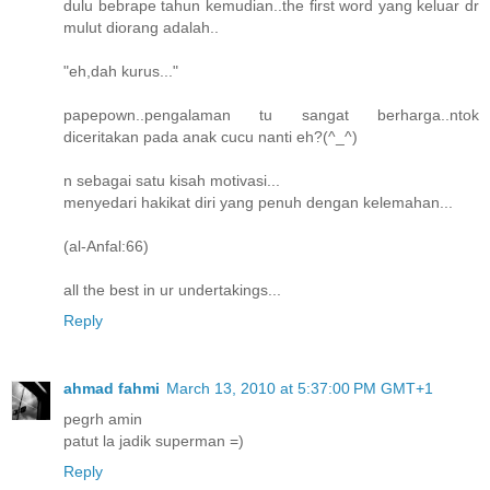
dulu bebrape tahun kemudian..the first word yang keluar dr
mulut diorang adalah..
"eh,dah kurus..."
papepown..pengalaman tu sangat berharga..ntok
diceritakan pada anak cucu nanti eh?(^_^)
n sebagai satu kisah motivasi...
menyedari hakikat diri yang penuh dengan kelemahan...
(al-Anfal:66)
all the best in ur undertakings...
Reply
ahmad fahmi
March 13, 2010 at 5:37:00 PM GMT+1
pegrh amin
patut la jadik superman =)
Reply