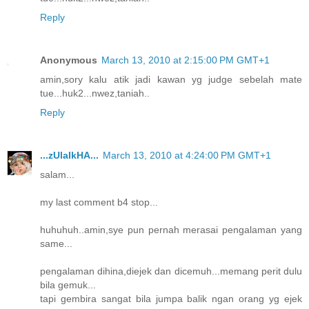
Reply
Anonymous
March 13, 2010 at 2:15:00 PM GMT+1
amin,sory kalu atik jadi kawan yg judge sebelah mate
tue...huk2...nwez,taniah..
Reply
...zUlaIkHA...
March 13, 2010 at 4:24:00 PM GMT+1
salam...
my last comment b4 stop...
huhuhuh..amin,sye pun pernah merasai pengalaman yang
same...
pengalaman dihina,diejek dan dicemuh...memang perit dulu
bila gemuk...
tapi gembira sangat bila jumpa balik ngan orang yg ejek