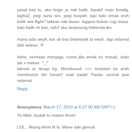
pasal bas tu, aku tingin ja nak balik, lepak2 main bowlig,
lagha2, pegi sana sini, pegi lowyatt. tapi kalo emak sruh
balik nek flight? takkan nak lawan. lagipun bukan rugi masa.
kalo balik nk bas, sah2 aku terpesong kebenda len.
mana ada weyh, kat uk bas belambak la weyh. lagi selamat
dah selesa. :P
hehe, sentiasa menjaga, cuma jika emak ku masak, xkan
lak x makan. ^_^
taknak ar terapi hg. Membunuh ==> tindakan ke arah
membunuh diri haram! mati katak! Pandu cermat jiwa
selamat.
Reply
Anonymous
March 17, 2010 at 6:27:00 AM GMT+1
Ya Allah, budak tu makan Amin!
LOL...Abang Amin fit la. Mane ade gemuk.