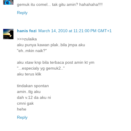
gemuk itu comel... tak gitu amin? hahahaha!!!!
Reply
hanis fozi
March 14, 2010 at 11:21:00 PM GMT+1
>>>zulaika
aku punya kawan plak..bila jmpa aku
"eh..mkin naik?"
aku xtaw knp bila terbaca post amin kt ym
"...especialy yg gemuk2.."
aku terus klik
tindakan spontan
amin..tlg aku
dah v.12 da aku ni
cmni gak
hehe
Reply