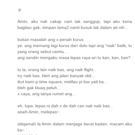
:p
Amin, aku nak cakap cam tak sanggup, tapi aku kena
bagitau gak, simpan lama2 nanti busuk lak dalam ati nih...
bukan masalah ang x penah kurus.
ye, ang memang lagi kurus dari dulu tapi ang "naik" balik, tu
yang orang sebut camtu...
ang sendiri mengaku masa lepas raya ari tu kan, kan, kan?
tu la, orang lain naik bas, ang naik flight...
try naik bas, bleh ang jalan banyak skit...
ikut kami p time square, melilau pi low yatt ka...
bleh gak kluaq peluh...
x caya, ang tanya rumet ang...
eh, lupa, lepas ni dah x de dah can nak naik bas...
aiseh Amin, melepas~
istiqamah la Amin dalam menjaga berat badan, macam aku
ka~