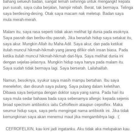
bahang selueuh badan, sangat lemah sehinnga untuk mengangkt kepala
pun susah, saya cuba berjalan, hampir rebah. Berat, tak bermaya. Telinga
saya berdesing-desing. Otak saya macam nak meletup. Badan saya
mula merah-merah.
Malam itu, saya rasa seperti tidak akan melihat lgi dunia pada esoknya.
Saya pasrah dan beribu-ribu pasrah, Jika benarlah hidup saya setakat itu,
saya akur. Mungkin Allah itu Maha Adil. Saya akur, dan pada ketikat
itulah muncul hikmah-hikmah yang jarang difikir oleh insan biasa. Pada
ketika itulah muncul hikmah-hikmah dari-Nya. Saya melihat dunia ini
dengan sejelas-jelasnya. Mungkin hidup saya hanya pada malam itu.
Saya sudah tidak bermaya lagi. Saya berserah. Lailahaillah.
Namun, besoknya, syukur saya masih mampu bertahan. Ibu saya
menelefon, dan disuruh saya pulang. Saya pulang dalam keletihan.
Dibawa saya berjumpa dengan doktor saya yang sama. Pada hari itu
saya mula sedar bahawa bada saya sebenarnya allergic kepada sejenis
broad spectrum antibiotics iaitu Cefroflexin ataupun ceproflex. Maka
seumur hidup saya, saya perlu mengingat nama antibiotik ini. Jika tidak
kemungkinan saya akan menemui maut jika mengambilnya lagi. :(
CEFROFELXIN, kau kini jadi ingatanku. Aku tidak aka melupakan kau.