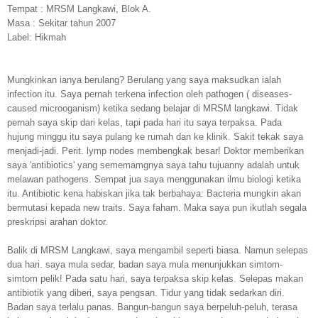
Tempat : MRSM Langkawi, Blok A.
Masa : Sekitar tahun 2007
Label: Hikmah
Mungkinkan ianya berulang? Berulang yang saya maksudkan ialah
infection itu. Saya pernah terkena infection oleh pathogen ( diseases-
caused microoganism) ketika sedang belajar di MRSM langkawi. Tidak
pernah saya skip dari kelas, tapi pada hari itu saya terpaksa. Pada
hujung minggu itu saya pulang ke rumah dan ke klinik. Sakit tekak saya
menjadi-jadi. Perit. lymp nodes membengkak besar! Doktor memberikan
saya 'antibiotics' yang sememamgnya saya tahu tujuanny adalah untuk
melawan pathogens. Sempat jua saya menggunakan ilmu biologi ketika
itu. Antibiotic kena habiskan jika tak berbahaya: Bacteria mungkin akan
bermutasi kepada new traits. Saya faham. Maka saya pun ikutlah segala
preskripsi arahan doktor.
Balik di MRSM Langkawi, saya mengambil seperti biasa. Namun selepas
dua hari. saya mula sedar, badan saya mula menunjukkan simtom-
simtom pelik! Pada satu hari, saya terpaksa skip kelas. Selepas makan
antibiotik yang diberi, saya pengsan. Tidur yang tidak sedarkan diri.
Badan saya terlalu panas. Bangun-bangun saya berpeluh-peluh, terasa