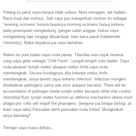
Petang itu perut saya berasa tidak selesa. Mula meragam, tak hadam.
Rasa mual dan meloya. Jadi saya pun kategorikan simtom itu sebagai
"evening sickness' kerana biasanya morning sickness hanya terkena
pada perempuan mengandung. (jangan salah anggap, bukan saya
mengandung tapi sengaja dibuat-buat: baru baca pasal thalidomide
chemistry). Maka terpaksa jua saya bertahan.
Malam itu pula badan saya mula panas. Tiba-tiba rasa sejuk teramat
yang saya gelar sebagai "Chill Fever". Lenguh-lenguh satu badan. Saya
mula perasan 'lymph nodes' ataupun nodus limfa saya mula
membengkak. Secara fisiologinya, jika kelenjar nodus limfa
membengkak, ianya bererti saya terkena 'infection'. Infection mungkin
disebabkan pathogens sama ada virus ataupun bacteria. There will be
accumulation of pathogen inside lymph nodes because other that control
interstitial fluid, lymph nodes function as defence mechanism where most
phagocytic cells will engulf the phatogens. (berguna jua belajar biologi, at
least saya tahu) Persoalan demi persoalan mula timbul. Mungkinkah
ianya berulang?
Teringat saya masa dahulu...