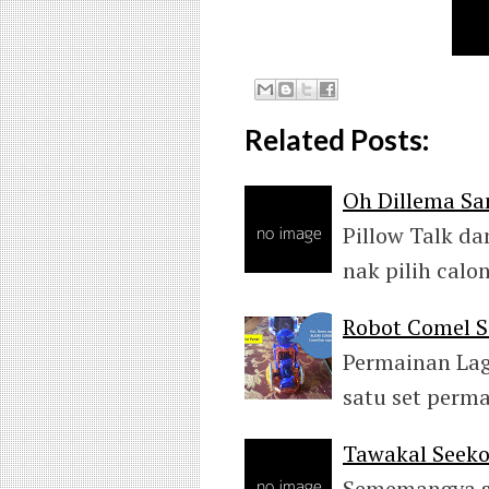
Related Posts:
Oh Dillema S
Pillow Talk d
nak pilih calo
Robot Comel 
Permainan Lag
satu set perm
Tawakal Seek
Sememangya sa