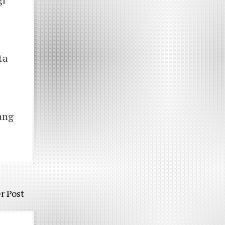
ta
ang
r Post