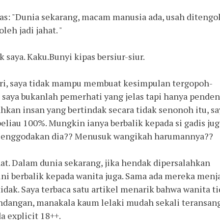
as: "Dunia sekarang, macam manusia ada, usah ditengo
leh jadi jahat. "
 saya. Kaku.Bunyi kipas bersiur-siur.
jari, saya tidak mampu membuat kesimpulan tergopoh-
i saya bukanlah pemerhati yang jelas tapi hanya penden
hkan insan yang bertindak secara tidak senonoh itu, sa
eliau 100%. Mungkin ianya berbalik kepada si gadis jug
Menggodakan dia?? Menusuk wangikah harumannya??
hat. Dalam dunia sekarang, jika hendak dipersalahkan
l ini berbalik kepada wanita juga. Sama ada mereka menj
idak. Saya terbaca satu artikel menarik bahwa wanita t
dangan, manakala kaum lelaki mudah sekali teransan
 explicit 18++.