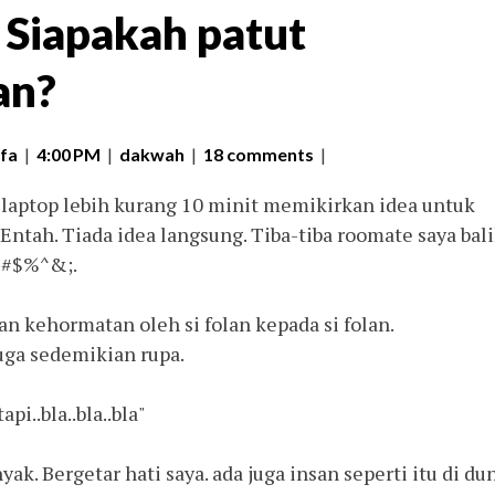
 Siapakah patut
an?
fa
|
4:00 PM
|
dakwah
|
18 comments
|
laptop lebih kurang 10 minit memikirkan idea untuk
 Entah. Tiada idea langsung. Tiba-tiba roomate saya bali
@#$%^&;.
n kehormatan oleh si folan kepada si folan.
juga sedemikian rupa.
i..bla..bla..bla"
ak. Bergetar hati saya. ada juga insan seperti itu di du