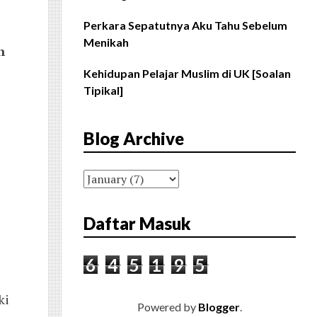
Perkara Sepatutnya Aku Tahu Sebelum
Menikah
n
Kehidupan Pelajar Muslim di UK [Soalan
Tipikal]
Blog Archive
Daftar Masuk
6
4
5
1
9
5
ki
Powered by
Blogger
.