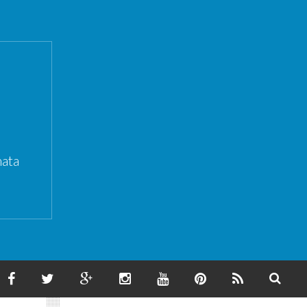
ata
F
T
G
I
Y
P
F
S
A
W
O
N
O
I
E
E
C
I
O
S
U
N
E
A