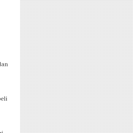
dan
eli
gi