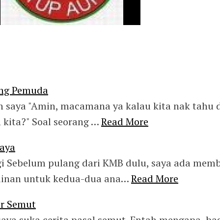
ang Pemuda
an saya "Amin, macamana ya kalau kita nak tahu 
n kita?" Soal seorang …
Read More
Saya
i Sebelum pulang dari KMB dulu, saya ada memb
ainan untuk kedua-dua ana…
Read More
or Semut
ya suka cerita pasal semut. Entah mengapa, ba