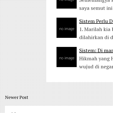
saya semut in
Sistem Perlu 
1. Marilah kia
dilahirkan di
Sistem: Di man
Hikmah yang H
wujud di negar
Newer Post