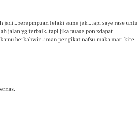
adi...perepmpuan lelaki same jek...tapi saye rase unt
 jalan yg terbaik..tapi jika puase pon xdapat
 kamu berkahwin..iman pengikat nafsu,maka mari kite
ernas.