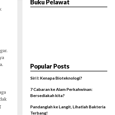
Buku Pelawat
k
gar.
ya
a.
Popular Posts
Siri I: Kenapa Bioteknologi?
7 Cabaran ke Alam Perkahwinan:
aga
Bersediakah kita?
idak
g
Pandanglah ke Langit, Lihatlah Bakteria
Terbang!