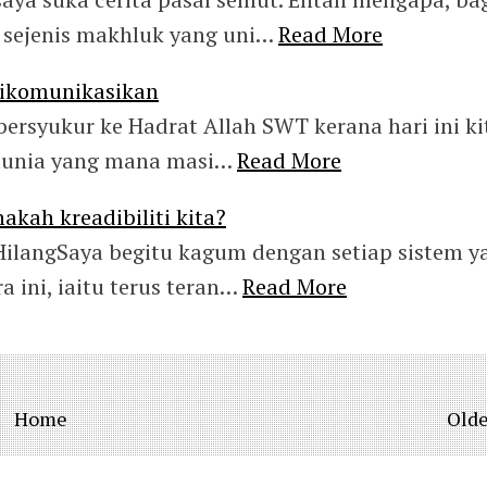
i sejenis makhluk yang uni…
Read More
Dikomunikasikan
 bersyukur ke Hadrat Allah SWT kerana hari ini ki
 dunia yang mana masi…
Read More
akah kreadibiliti kita?
ilangSaya begitu kagum dengan setiap sistem y
a ini, iaitu terus teran…
Read More
Home
Olde