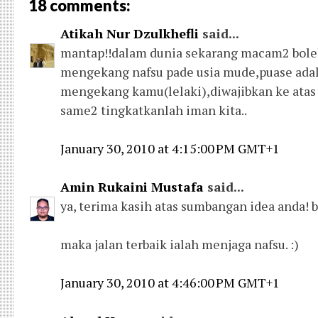
18 comments:
Atikah Nur Dzulkhefli
said...
mantap!!dalam dunia sekarang macam2 boleh j
mengekang nafsu pade usia mude,puase adalah
mengekang kamu(lelaki),diwajibkan ke atas
same2 tingkatkanlah iman kita..
January 30, 2010 at 4:15:00 PM GMT+1
Amin Rukaini Mustafa
said...
ya, terima kasih atas sumbangan idea anda! b
maka jalan terbaik ialah menjaga nafsu. :)
January 30, 2010 at 4:46:00 PM GMT+1