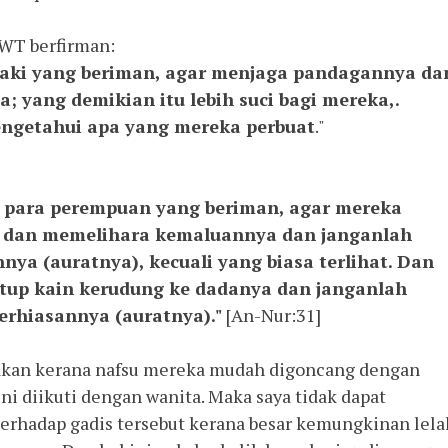
SWT berfirman:
laki yang beriman, agar menjaga pandagannya da
 yang demikian itu lebih suci bagi mereka,.
ngetahui apa yang mereka perbuat
."
 para perempuan yang beriman, agar mereka
 dan memelihara kemaluannya dan janganlah
a (auratnya), kecuali yang biasa terlihat. Dan
up kain kerudung ke dadanya dan janganlah
hiasannya (auratnya)."
[An-Nur:31]
amakan kerana nafsu mereka mudah digoncang dengan
ni diikuti dengan wanita. Maka saya tidak dapat
erhadap gadis tersebut kerana besar kemungkinan lela