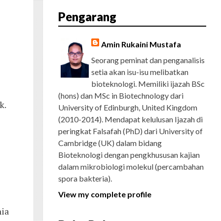
E
T
G
T
T
T
D
R
Pengarang
B
T
L
A
U
E
C
O
E
E
G
B
R
H
O
R
P
R
E
E
K
L
A
S
Amin Rukaini Mustafa
U
M
T
S
Seorang peminat dan penganalisis
setia akan isu-isu melibatkan
bioteknologi. Memiliki ijazah BSc
(hons) dan MSc in Biotechnology dari
k.
University of Edinburgh, United Kingdom
(2010-2014). Mendapat kelulusan Ijazah di
peringkat Falsafah (PhD) dari University of
Cambridge (UK) dalam bidang
Bioteknologi dengan pengkhususan kajian
dalam mikrobiologi molekul (percambahan
spora bakteria).
View my complete profile
nia