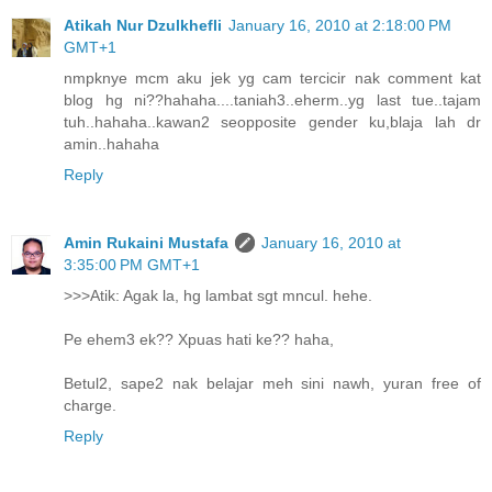
Atikah Nur Dzulkhefli
January 16, 2010 at 2:18:00 PM
GMT+1
nmpknye mcm aku jek yg cam tercicir nak comment kat
blog hg ni??hahaha....taniah3..eherm..yg last tue..tajam
tuh..hahaha..kawan2 seopposite gender ku,blaja lah dr
amin..hahaha
Reply
Amin Rukaini Mustafa
January 16, 2010 at
3:35:00 PM GMT+1
>>>Atik: Agak la, hg lambat sgt mncul. hehe.
Pe ehem3 ek?? Xpuas hati ke?? haha,
Betul2, sape2 nak belajar meh sini nawh, yuran free of
charge.
Reply