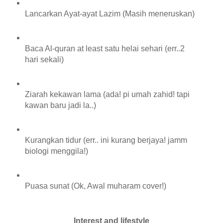
Lancarkan Ayat-ayat Lazim (Masih meneruskan)
Baca Al-quran at least satu helai sehari (err..2
hari sekali)
Ziarah kekawan lama (ada! pi umah zahid! tapi
kawan baru jadi la..)
Kurangkan tidur (err.. ini kurang berjaya! jamm
biologi menggila!)
Puasa sunat (Ok, Awal muharam cover!)
Interest and lifestyle