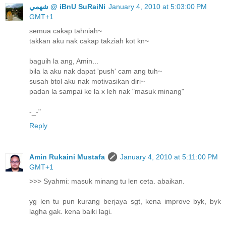
ﺷﻬﻤﻲ @ iBnU SuRaiNi
January 4, 2010 at 5:03:00 PM
GMT+1
semua cakap tahniah~
takkan aku nak cakap takziah kot kn~
baguih la ang, Amin...
bila la aku nak dapat 'push' cam ang tuh~
susah btol aku nak motivasikan diri~
padan la sampai ke la x leh nak "masuk minang"
-_-"
Reply
Amin Rukaini Mustafa
January 4, 2010 at 5:11:00 PM
GMT+1
>>> Syahmi: masuk minang tu len ceta. abaikan.
yg len tu pun kurang berjaya sgt, kena improve byk, byk
lagha gak. kena baiki lagi.