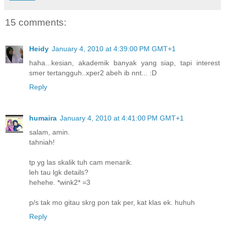
15 comments:
Heidy
January 4, 2010 at 4:39:00 PM GMT+1
haha...kesian, akademik banyak yang siap, tapi interest
smer tertangguh..xper2 abeh ib nnt... :D
Reply
humaira
January 4, 2010 at 4:41:00 PM GMT+1
salam, amin.
tahniah!
tp yg las skalik tuh cam menarik.
leh tau lgk details?
hehehe. *wink2* =3
p/s tak mo gitau skrg pon tak per, kat klas ek. huhuh
Reply