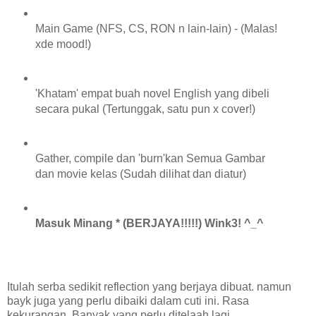
Main Game (NFS, CS, RON n lain-lain) - (Malas!
xde mood!)
'Khatam' empat buah novel English yang dibeli
secara pukal (Tertunggak, satu pun x cover!)
Gather, compile dan 'burn'kan Semua Gambar
dan movie kelas (Sudah dilihat dan diatur)
Masuk Minang * (BERJAYA!!!!!) Wink3! ^_^
Itulah serba sedikit reflection yang berjaya dibuat. namun
bayk juga yang perlu dibaiki dalam cuti ini. Rasa
kekurangan. Banyak yang perlu ditelaah lagi,