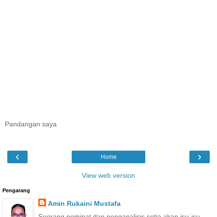
Pandangan saya
‹
›
Home
View web version
Pengarang
Amin Rukaini Mustafa
Seorang peminat dan penganalisis setia akan isu-isu