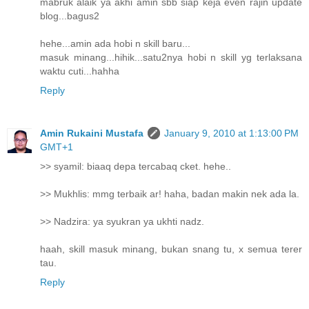
mabruk alaik ya akhi amin sbb siap keja even rajin update
blog...bagus2
hehe...amin ada hobi n skill baru...
masuk minang...hihik...satu2nya hobi n skill yg terlaksana
waktu cuti...hahha
Reply
Amin Rukaini Mustafa
January 9, 2010 at 1:13:00 PM
GMT+1
>> syamil: biaaq depa tercabaq cket. hehe..
>> Mukhlis: mmg terbaik ar! haha, badan makin nek ada la.
>> Nadzira: ya syukran ya ukhti nadz.
haah, skill masuk minang, bukan snang tu, x semua terer
tau.
Reply