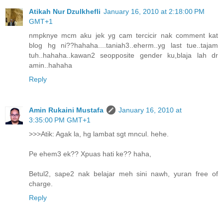
Atikah Nur Dzulkhefli
January 16, 2010 at 2:18:00 PM
GMT+1
nmpknye mcm aku jek yg cam tercicir nak comment kat
blog hg ni??hahaha....taniah3..eherm..yg last tue..tajam
tuh..hahaha..kawan2 seopposite gender ku,blaja lah dr
amin..hahaha
Reply
Amin Rukaini Mustafa
January 16, 2010 at
3:35:00 PM GMT+1
>>>Atik: Agak la, hg lambat sgt mncul. hehe.
Pe ehem3 ek?? Xpuas hati ke?? haha,
Betul2, sape2 nak belajar meh sini nawh, yuran free of
charge.
Reply