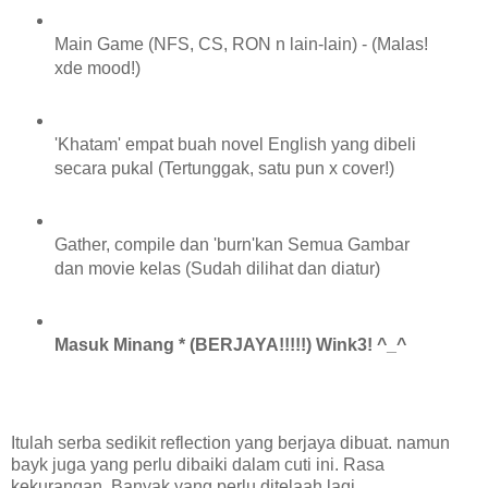
Main Game (NFS, CS, RON n lain-lain) - (Malas!
xde mood!)
'Khatam' empat buah novel English yang dibeli
secara pukal (Tertunggak, satu pun x cover!)
Gather, compile dan 'burn'kan Semua Gambar
dan movie kelas (Sudah dilihat dan diatur)
Masuk Minang * (BERJAYA!!!!!) Wink3! ^_^
Itulah serba sedikit reflection yang berjaya dibuat. namun
bayk juga yang perlu dibaiki dalam cuti ini. Rasa
kekurangan. Banyak yang perlu ditelaah lagi,