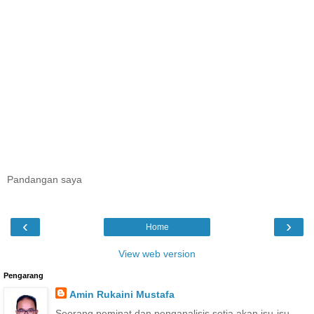
Pandangan saya
‹
›
Home
View web version
Pengarang
Amin Rukaini Mustafa
Seorang peminat dan penganalisis setia akan isu-isu