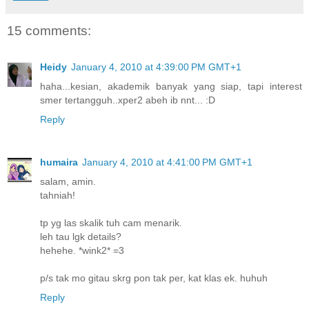
15 comments:
Heidy
January 4, 2010 at 4:39:00 PM GMT+1
haha...kesian, akademik banyak yang siap, tapi interest
smer tertangguh..xper2 abeh ib nnt... :D
Reply
humaira
January 4, 2010 at 4:41:00 PM GMT+1
salam, amin.
tahniah!
tp yg las skalik tuh cam menarik.
leh tau lgk details?
hehehe. *wink2* =3
p/s tak mo gitau skrg pon tak per, kat klas ek. huhuh
Reply