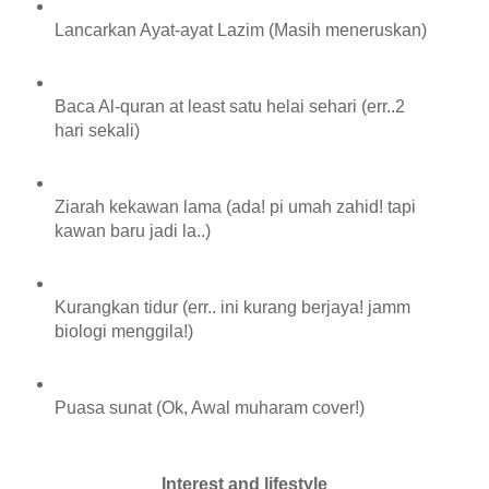
Lancarkan Ayat-ayat Lazim (Masih meneruskan)
Baca Al-quran at least satu helai sehari (err..2
hari sekali)
Ziarah kekawan lama (ada! pi umah zahid! tapi
kawan baru jadi la..)
Kurangkan tidur (err.. ini kurang berjaya! jamm
biologi menggila!)
Puasa sunat (Ok, Awal muharam cover!)
Interest and lifestyle