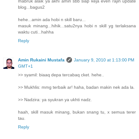
mabruk alaik ya akhi amin sbb siap keja even rajin update
blog...bagus2
hehe...amin ada hobi n skill baru...
masuk minang...hihik...satu2nya hobi n skill yg terlaksana
waktu cuti...hahha
Reply
Amin Rukaini Mustafa
January 9, 2010 at 1:13:00 PM
GMT+1
>> syamil: biaaq depa tercabaq cket. hehe..
>> Mukhlis: mmg terbaik ar! haha, badan makin nek ada la.
>> Nadzira: ya syukran ya ukhti nadz.
haah, skill masuk minang, bukan snang tu, x semua terer
tau.
Reply