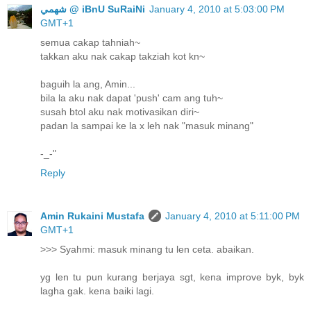
ﺷﻬﻤﻲ @ iBnU SuRaiNi
January 4, 2010 at 5:03:00 PM
GMT+1
semua cakap tahniah~
takkan aku nak cakap takziah kot kn~
baguih la ang, Amin...
bila la aku nak dapat 'push' cam ang tuh~
susah btol aku nak motivasikan diri~
padan la sampai ke la x leh nak "masuk minang"
-_-"
Reply
Amin Rukaini Mustafa
January 4, 2010 at 5:11:00 PM
GMT+1
>>> Syahmi: masuk minang tu len ceta. abaikan.
yg len tu pun kurang berjaya sgt, kena improve byk, byk
lagha gak. kena baiki lagi.