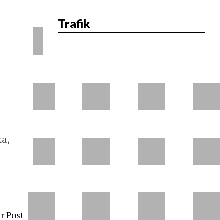
Trafik
ka,
r Post