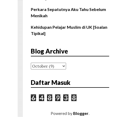
Perkara Sepatutnya Aku Tahu Sebelum
Menikah
Kehidupan Pelajar Muslim di UK [Soalan
Tipikal]
Blog Archive
Daftar Masuk
6
4
8
9
3
8
Powered by
Blogger
.