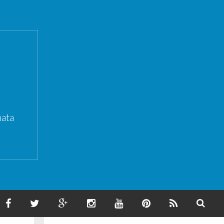
ata
F
T
G
I
Y
P
F
S
A
W
O
N
O
I
E
E
C
I
O
S
U
N
E
A