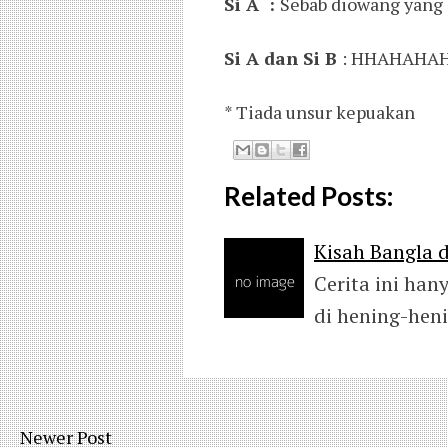
Si A :
Sebab diowang yang 
Si A dan Si B
: HHAHAHAH
* Tiada unsur kepuakan
Related Posts:
Kisah Bangla 
Cerita ini han
di hening-heni
Newer Post