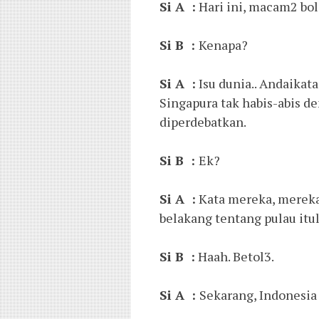
Si A :
Hari ini, macam2 bol
Si B :
Kenapa?
Si A :
Isu dunia.. Andaikata
Singapura tak habis-abis 
diperdebatkan.
Si B :
Ek?
Si A :
Kata mereka, mereka 
belakang tentang pulau itulah,
Si B :
Haah. Betol3.
Si A :
Sekarang, Indonesia