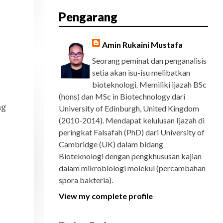
E
T
G
T
T
T
D
R
Pengarang
B
T
L
A
U
E
C
O
E
E
G
B
R
H
O
R
P
R
E
E
K
L
A
S
Amin Rukaini Mustafa
U
M
T
S
Seorang peminat dan penganalisis
setia akan isu-isu melibatkan
bioteknologi. Memiliki ijazah BSc
(hons) dan MSc in Biotechnology dari
ng
University of Edinburgh, United Kingdom
(2010-2014). Mendapat kelulusan Ijazah di
peringkat Falsafah (PhD) dari University of
Cambridge (UK) dalam bidang
Bioteknologi dengan pengkhususan kajian
dalam mikrobiologi molekul (percambahan
spora bakteria).
View my complete profile