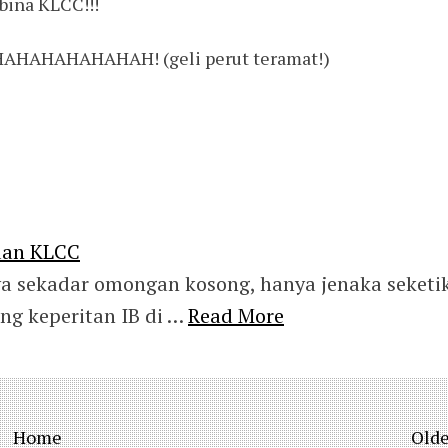
bina KLCC!!!
AHAHAHAHAHAH! (geli perut teramat!)
dan KLCC
ya sekadar omongan kosong, hanya jenaka seketi
ng keperitan IB di …
Read More
Home
Olde