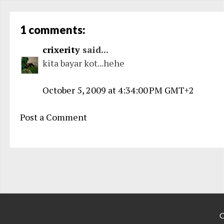
1 comments:
crixerity
said...
kita bayar kot...hehe
October 5, 2009 at 4:34:00 PM GMT+2
Post a Comment
C