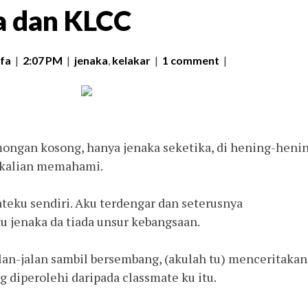
a dan KLCC
fa
|
2:07 PM
|
jenaka
,
kelakar
|
1 comment
|
mongan kosong, hanya jenaka seketika, di hening-heni
p kalian memahami.
ateku sendiri. Aku terdengar dan seterusnya
 jenaka da tiada unsur kebangsaan.
an-jalan sambil bersembang, (akulah tu) menceritakan
 diperolehi daripada classmate ku itu.