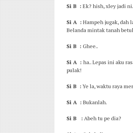
Si B :
Ek? hish, xley jadi ni.
Si A :
Hampeh jugak, dah la 
Belanda mintak tanah betul
Si B :
Ghee..
Si A :
ha.. Lepas ini aku r
pulak!
Si B :
Ye la, waktu raya mere
Si A :
Bukanlah.
Si B :
Abeh tu pe dia?