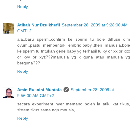
Reply
Atikah Nur Dzulkhefli
September 28, 2009 at 9:28:00 AM
GMT+2
ala..baru sperm..confirm ke sperm tu bole diffuse dlm
ovum..pastu membentuk embrio,baby..then manusia,bole
ke sperm tu tntukan gene baby yg terhasil tu xy or xx or xxx
or xyy or xyz???manusia yg x guna atau manusia yg
berguna???
Reply
Amin Rukaini Mustafa
September 28, 2009 at
9:56:00 AM GMT+2
secara experiment nyer memang boleh la atik, kat tikus,
sistem tikus sama ngn mnusia,.
Reply