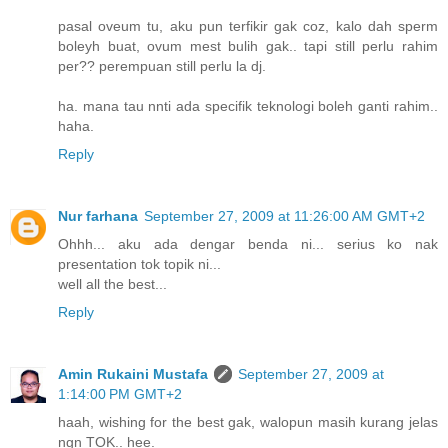
pasal oveum tu, aku pun terfikir gak coz, kalo dah sperm
boleyh buat, ovum mest bulih gak.. tapi still perlu rahim
per?? perempuan still perlu la dj.
ha. mana tau nnti ada specifik teknologi boleh ganti rahim..
haha.
Reply
Nur farhana
September 27, 2009 at 11:26:00 AM GMT+2
Ohhh... aku ada dengar benda ni... serius ko nak
presentation tok topik ni...
well all the best...
Reply
Amin Rukaini Mustafa
September 27, 2009 at
1:14:00 PM GMT+2
haah, wishing for the best gak, walopun masih kurang jelas
ngn TOK.. hee.