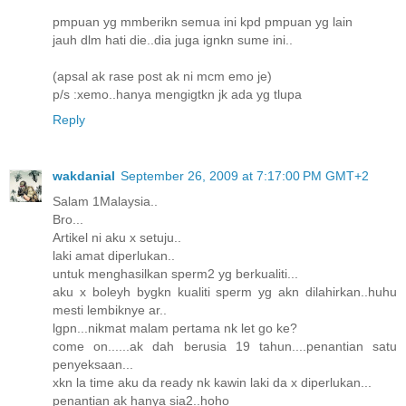
pmpuan yg mmberikn semua ini kpd pmpuan yg lain
jauh dlm hati die..dia juga ignkn sume ini..
(apsal ak rase post ak ni mcm emo je)
p/s :xemo..hanya mengigtkn jk ada yg tlupa
Reply
wakdanial
September 26, 2009 at 7:17:00 PM GMT+2
Salam 1Malaysia..
Bro...
Artikel ni aku x setuju..
laki amat diperlukan..
untuk menghasilkan sperm2 yg berkualiti...
aku x boleyh bygkn kualiti sperm yg akn dilahirkan..huhu
mesti lembiknye ar..
lgpn...nikmat malam pertama nk let go ke?
come on......ak dah berusia 19 tahun....penantian satu
penyeksaan...
xkn la time aku da ready nk kawin laki da x diperlukan...
penantian ak hanya sia2..hoho