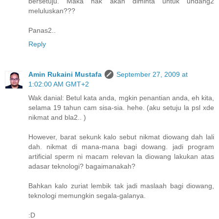
bersetuju. Maka hak akan diminta untuk undang2
meluluskan???
Panas2..
Reply
Amin Rukaini Mustafa
September 27, 2009 at
1:02:00 AM GMT+2
Wak danial: Betul kata anda, mgkin penantian anda, eh kita,
selama 19 tahun cam sisa-sia. hehe. (aku setuju la psl xde
nikmat and bla2.. )
However, barat sekunk kalo sebut nikmat diowang dah lali
dah. nikmat di mana-mana bagi dowang. jadi program
artificial sperm ni macam relevan la diowang lakukan atas
adasar teknologi? bagaimanakah?
Bahkan kalo zuriat lembik tak jadi maslaah bagi diowang,
teknologi memungkin segala-galanya.
:D