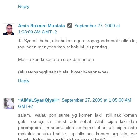
Reply
Amin Rukaini Mustafa
September 27, 2009 at
1:03:00 AM GMT+2
To Syamil: haha, aku bukan agen propaganda mat salleh la,
tapi agen menyedarkan sebab ini isu penting.
Melibatkan kesedaran sivik dan umum.
(aku terpanggil sebab aku biotech-wanna-be)
Reply
~AiMaLSyauQiyaH~
September 27, 2009 at 1:05:00 AM
GMT+2
salam.. walau pon sume yg komen laki, still nak komen
gak.. xsetuju la.. mesti ade sebab Allah cipta laki dan
perempuan... manusia xleh berlagak tuhan utk cipta satu
makhluk sesuka hati je... tp bila bce komen org lain, rse