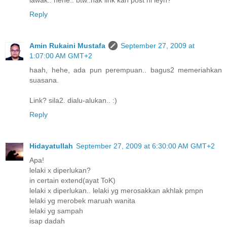
lawak.. hehe.. btw..nak link kan post ni leyh?
Reply
Amin Rukaini Mustafa
September 27, 2009 at
1:07:00 AM GMT+2
haah, hehe, ada pun perempuan.. bagus2 memeriahkan
suasana.
Link? sila2. dialu-alukan.. :)
Reply
Hidayatullah
September 27, 2009 at 6:30:00 AM GMT+2
Apa!
lelaki x diperlukan?
in certain extend(ayat ToK)
lelaki x diperlukan.. lelaki yg merosakkan akhlak pmpn
lelaki yg merobek maruah wanita
lelaki yg sampah
isap dadah