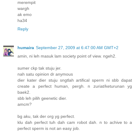
merempit
wargh
ak emo
ha34
Reply
humaira
September 27, 2009 at 6:47:00 AM GMT+2
amin, ni leh masuk lam society point of view. ngeh2.
sumer ckp tak stuju jer.
nah satu opinion dr anymous
dier kater dier stuju sngtlah artifical sperm ni sbb dapat
create a perfect human, pergh. n zuriat/keturunan yg
baek2.
sbb leh pilih geenetic dier.
amcm?
bg aku, tak der org yg perfect.
klu dah perfect tuh dah cam robot dah. n to achive to a
perfect sperm is not an easy job.