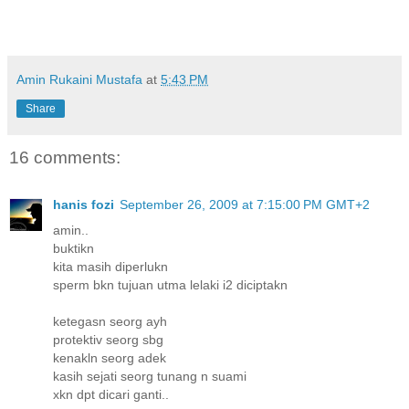
Amin Rukaini Mustafa
at
5:43 PM
Share
16 comments:
hanis fozi
September 26, 2009 at 7:15:00 PM GMT+2
amin..
buktikn
kita masih diperlukn
sperm bkn tujuan utma lelaki i2 diciptakn
ketegasn seorg ayh
protektiv seorg sbg
kenakln seorg adek
kasih sejati seorg tunang n suami
xkn dpt dicari ganti..