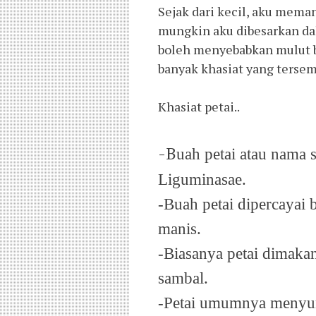
Sejak dari kecil, aku mema
mungkin aku dibesarkan d
boleh menyebabkan mulut b
banyak khasiat yang tersem
Khasiat petai..
-B
uah petai atau nama s
Liguminasae.
-Buah petai dipercayai 
manis.
-Biasanya petai dimakan
sambal.
-Petai umumnya menyum