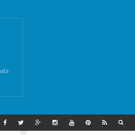
ata
F
T
G
I
Y
P
F
S
A
W
O
N
O
I
E
E
C
I
O
S
U
N
E
A