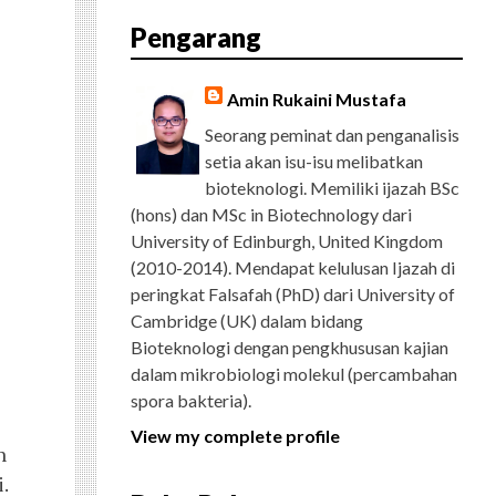
E
T
G
T
T
T
D
R
Pengarang
B
T
L
A
U
E
C
O
E
E
G
B
R
H
O
R
P
R
E
E
K
L
A
S
Amin Rukaini Mustafa
U
M
T
S
Seorang peminat dan penganalisis
setia akan isu-isu melibatkan
bioteknologi. Memiliki ijazah BSc
(hons) dan MSc in Biotechnology dari
University of Edinburgh, United Kingdom
(2010-2014). Mendapat kelulusan Ijazah di
peringkat Falsafah (PhD) dari University of
Cambridge (UK) dalam bidang
Bioteknologi dengan pengkhususan kajian
dalam mikrobiologi molekul (percambahan
spora bakteria).
View my complete profile
n
.