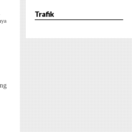
n
Trafik
nya
ing