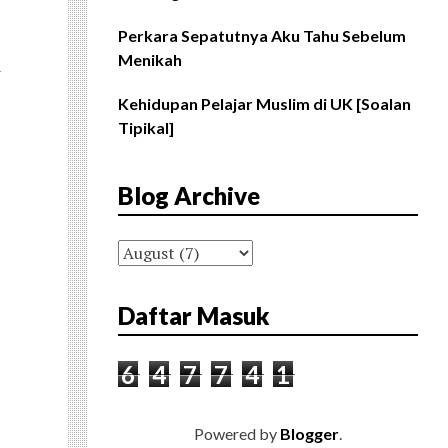
Perkara Sepatutnya Aku Tahu Sebelum
Menikah
n
Kehidupan Pelajar Muslim di UK [Soalan
Tipikal]
Blog Archive
Daftar Masuk
6
4
7
7
4
1
Powered by
Blogger
.