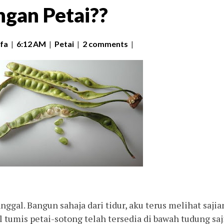
gan Petai??
fa
|
6:12 AM
|
Petai
|
2 comments
|
anggal. Bangun sahaja dari tidur, aku terus melihat sajia
l tumis petai-sotong telah tersedia di bawah tudung saji