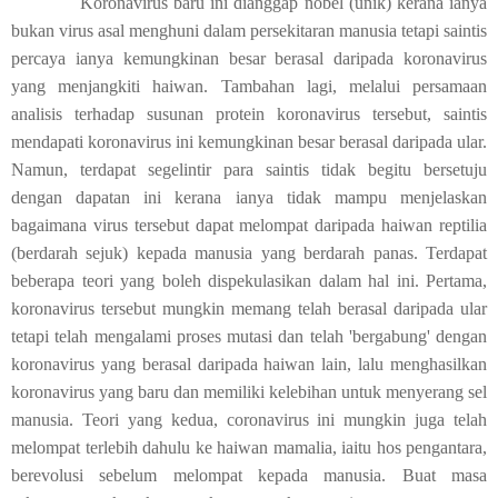
Koronavirus baru ini dianggap nobel (unik) kerana ianya
bukan virus asal menghuni dalam persekitaran manusia tetapi saintis
percaya ianya kemungkinan besar berasal daripada koronavirus
yang menjangkiti haiwan. Tambahan lagi, melalui persamaan
analisis terhadap susunan protein koronavirus tersebut, saintis
mendapati koronavirus ini kemungkinan besar berasal daripada ular.
Namun, terdapat segelintir para saintis tidak begitu bersetuju
dengan dapatan ini kerana ianya tidak mampu menjelaskan
bagaimana virus tersebut dapat melompat daripada haiwan reptilia
(berdarah sejuk) kepada manusia yang berdarah panas. Terdapat
beberapa teori yang boleh dispekulasikan dalam hal ini. Pertama,
koronavirus tersebut mungkin memang telah berasal daripada ular
tetapi telah mengalami proses mutasi dan telah 'bergabung' dengan
koronavirus yang berasal daripada haiwan lain, lalu menghasilkan
koronavirus yang baru dan memiliki kelebihan untuk menyerang sel
manusia. Teori yang kedua, coronavirus ini mungkin juga telah
melompat terlebih dahulu ke haiwan mamalia, iaitu hos pengantara,
berevolusi sebelum melompat kepada manusia. Buat masa