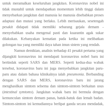
untuk meramalkan keseluruhan jangkitan. Koronavirus nobel ini
tidak mustahil untuk mendapatkan momentum lebih tinggi dalam
menyebarkan jangkitan dari manusia ke manusia disebabkan proses
adaptasi dan mutasi yang berlaku. Lebih merisaukan, sesetengah
pesakit didapati tidak memiliki sebarang gejala demam -
menyebabkan usaha mengenal pasti dan kuarantin agak sukar
dilakukan. Kebanyakan kematian pada ketika ini melibatkan
golongan tua yang memiliki daya tahan imun sistem yang rendah.
Namun demikian, analisis terhadap 41 pesakit pertama yang
dijangkiti koronavirus ini mendapati koronavirus nobel baru ini
bertindak seperti SARS dan MERS. Seperti kedua-dua wabak
tersebut, koronavirus baru ini juga menyebabkan jangkitan paru-
paru atau dalam bahasa klinikalnya ialah
pneumonia
. Berbanding
dengan SARS dan MERS, koronavirus baru ini jarang
menghasilkan simtom selsema dan simtom-simtom berkaitan usus
(
intestinal symtoms
). Jangkitan wabak baru ini bermula dengan
kemunculan simtom demam panas, batuk-batuk dan lemah badan.
Simtom-simtom ini kemudiannya berlipat ganda secara mendadak,