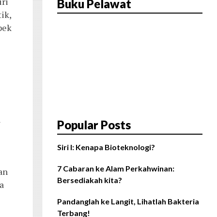
iri
Buku Pelawat
ik,
pek
n
Popular Posts
Siri I: Kenapa Bioteknologi?
7 Cabaran ke Alam Perkahwinan:
an
Bersediakah kita?
a
Pandanglah ke Langit, Lihatlah Bakteria
Terbang!