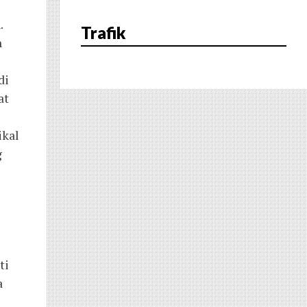
.
Trafik
h
di
at
ikal
g
ti
a