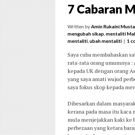
7 Cabaran Me
Written by
Amin Rukaini Musta
mengubah sikap
,
mentaliti Ma
mentaliti
,
ubah mentaliti
|
1 
Saya cuba membahaskan sat
rata-rata orang umumnya : 
kepada UK dengan orang As
yang saya amati wujud perb
saya fokus skop kepada men
Dibesarkan dalam masyaraka
kerana pada masa itu kaca m
mula menjejakkan kaki ke 
perbezaan yang ketara bar