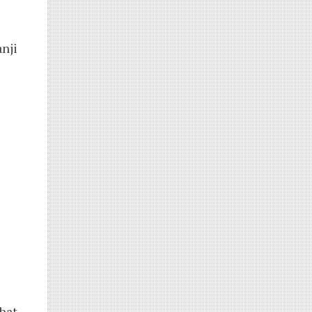
nji
hat