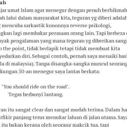
mah
jar umat Islam agar menegur dengan penuh berhikmah
ah lalui dalam masyarakat kita, teguran yg diberi adala
 mencuba sarkastik kononnya reverse psikologi,
kan lagi membakar perasaan orang lain. Tapi berbeza 
anyak pengalaman yang mana teguran yg diberikan sang
 the point, tidak berlapik tetapi tidak membuat kita
edarkan diri. Sebagai contoh, pernah saya menaiki bas
-ala di malaysia). Tanpa disangka-sangka muncul seoran
kungan 50-an menegur saya lantas berkata:
"You should ride on the road".
Tegas berbunyi lantang.
ran itu sangat clear dan sangat mudah terima. Dalam ha
berfikir panjang terus menukar laluan di jalan utama. Say
itu bukan kerana oleh seorang makcik tua, tapi