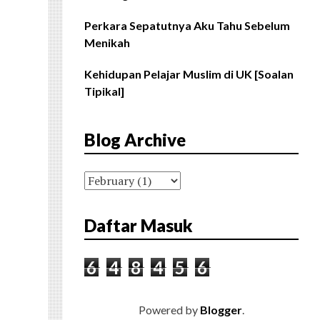
Perkara Sepatutnya Aku Tahu Sebelum
Menikah
Kehidupan Pelajar Muslim di UK [Soalan
Tipikal]
Blog Archive
Daftar Masuk
6
4
8
4
5
6
Powered by
Blogger
.