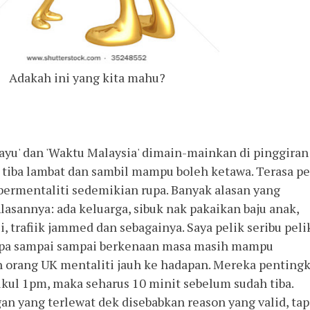
Adakah ini yang kita mahu?
layu' dan 'Waktu Malaysia' dimain-mainkan di pinggiran
ng tiba lambat dan sambil mampu boleh ketawa. Terasa p
 bermentaliti sedemikian rupa. Banyak alasan yang
Alasannya: ada keluarga, sibuk nak pakaikan baju anak,
i, trafiik jammed dan sebagainya. Saya pelik seribu peli
napa sampai sampai berkenaan masa masih mampu
 orang UK mentaliti jauh ke hadapan. Mereka penting
pukul 1pm, maka seharus 10 minit sebelum sudah tiba.
n yang terlewat dek disebabkan reason yang valid, tap