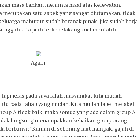
kan masa bahkan meminta maaf atas kelewatan.
 merupakan satu aspek yang sangat diutamakan, tidak
keluarga mahupun sudah beranak pinak, jika sudah berja
Sungguh kita jauh terkebelakang soal mentaliti
Again.
 tapi jelas pada saya ialah masyarakat kita mudah
 itu pada tahap yang mudah. Kita mudah label melabel
 group A tidak baik, maka semua yang ada dalam group A
 tidak langsung menampakkan kebaikan group orang,
 berbunyi: "Kuman di seberang laut nampak, gajah di
berlainan mentaliti pemikiran orang Barat, mereka meli