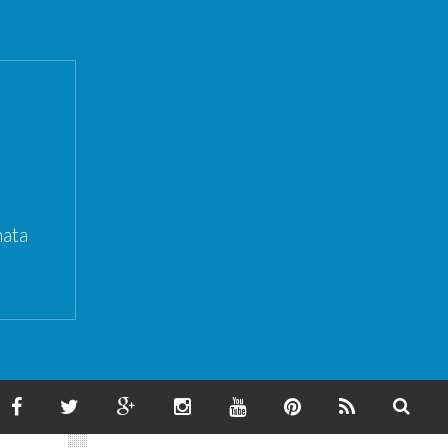
ata
F
T
G
I
Y
P
F
S
A
W
O
N
O
I
E
E
C
I
O
S
U
N
E
A