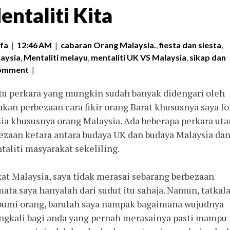
ntaliti Kita
fa
|
12:46 AM
|
cabaran Orang Malaysia.
,
fiesta dan siesta
,
laysia
,
Mentaliti melayu
,
mentaliti UK VS Malaysia
,
sikap dan
comment
|
u perkara yang mungkin sudah banyak didengari oleh
akan perbezaan cara fikir orang Barat khususnya saya f
ia khususnya orang Malaysia. Ada beberapa perkara ut
ezaan ketara antara budaya UK dan budaya Malaysia da
taliti masyarakat sekeliling.
t Malaysia, saya tidak merasai sebarang berbezaan
ata saya hanyalah dari sudut itu sahaja. Namun, tatkal
bumi orang, barulah saya nampak bagaimana wujudnya
angkali bagi anda yang pernah merasainya pasti mampu