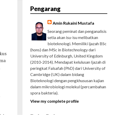
E
T
G
T
T
T
D
R
Pengarang
B
T
L
A
U
E
C
O
E
E
G
B
R
H
O
R
P
R
E
E
K
L
A
S
Amin Rukaini Mustafa
U
M
T
S
Seorang peminat dan penganalisis
setia akan isu-isu melibatkan
bioteknologi. Memiliki ijazah BSc
(hons) dan MSc in Biotechnology dari
okus
University of Edinburgh, United Kingdom
ama
(2010-2014). Mendapat kelulusan Ijazah di
n
peringkat Falsafah (PhD) dari University of
Cambridge (UK) dalam bidang
Bioteknologi dengan pengkhususan kajian
dalam mikrobiologi molekul (percambahan
spora bakteria).
a
View my complete profile