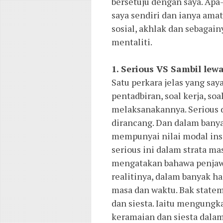
bersetuju dengan saya. Apa
saya sendiri dan ianya amat
sosial, akhlak dan sebagai
mentaliti.
1. Serious VS Sambil lew
Satu perkara jelas yang say
pentadbiran, soal kerja, so
melaksanakannya. Serious 
dirancang. Dan dalam banya
mempunyai nilai modal insa
serious ini dalam strata m
mengatakan bahawa penjawat
realitinya, dalam banyak h
masa dan waktu. Bak statem
dan siesta. Iaitu mengungka
keramaian dan siesta dala