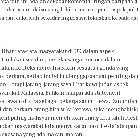
-apa pun ini adalah sekadar komentar ringan daripada d
 terbatas untuk isu yang lebih umum seperti aspek polit
nya dan cukuplah sekadar ingin saya fokuskan kepada as
a
a lihat rata-rata masyarakat di UK dalam aspek
al tindakan susulan, mereka sangat serious dalam
dalam konteks merealisasikan sesuatu agenda yang
k perkara, setiap individu dianggap sangat penting da
n. Tetapi jarang-jarang saya lihat kewujudan aspek
asyarakat Malaysia. Bahkan sampai ada statement
 awam dikira sebagai pekerja sambil lewa. Dan inilah
al dan perkara orang kita suka ketawa, suka menghabisk
ent paling mahsyur menjelaskan orang kita ialah Fiest
pkan masyarakat kita menyukai situasi 'fiesta' ataupun
m suasana yang ada makan-makan.