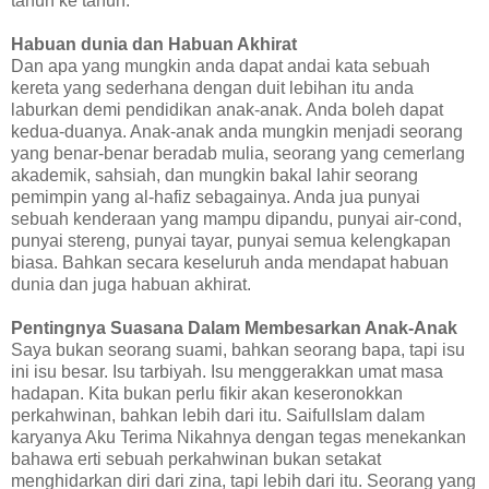
tahun ke tahun.
Habuan dunia dan Habuan Akhirat
Dan apa yang mungkin anda dapat andai kata sebuah
kereta yang sederhana dengan duit lebihan itu anda
laburkan demi pendidikan anak-anak. Anda boleh dapat
kedua-duanya. Anak-anak anda mungkin menjadi seorang
yang benar-benar beradab mulia, seorang yang cemerlang
akademik, sahsiah, dan mungkin bakal lahir seorang
pemimpin yang al-hafiz sebagainya. Anda jua punyai
sebuah kenderaan yang mampu dipandu, punyai air-cond,
punyai stereng, punyai tayar, punyai semua kelengkapan
biasa. Bahkan secara keseluruh anda mendapat habuan
dunia dan juga habuan akhirat.
Pentingnya Suasana Dalam Membesarkan Anak-Anak
Saya bukan seorang suami, bahkan seorang bapa, tapi isu
ini isu besar. Isu tarbiyah. Isu menggerakkan umat masa
hadapan. Kita bukan perlu fikir akan keseronokkan
perkahwinan, bahkan lebih dari itu. SaifulIslam dalam
karyanya Aku Terima Nikahnya dengan tegas menekankan
bahawa erti sebuah perkahwinan bukan setakat
menghidarkan diri dari zina, tapi lebih dari itu. Seorang yang