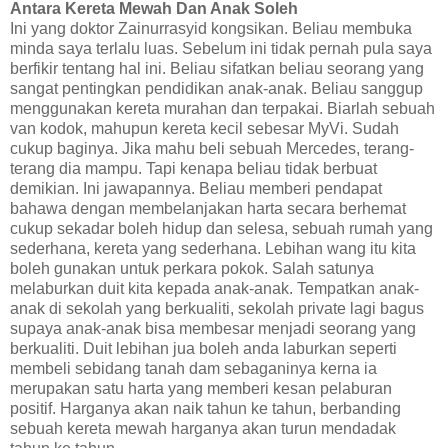
Antara Kereta Mewah Dan Anak Soleh
Ini yang doktor Zainurrasyid kongsikan. Beliau membuka
minda saya terlalu luas. Sebelum ini tidak pernah pula saya
berfikir tentang hal ini. Beliau sifatkan beliau seorang yang
sangat pentingkan pendidikan anak-anak. Beliau sanggup
menggunakan kereta murahan dan terpakai. Biarlah sebuah
van kodok, mahupun kereta kecil sebesar MyVi. Sudah
cukup baginya. Jika mahu beli sebuah Mercedes, terang-
terang dia mampu. Tapi kenapa beliau tidak berbuat
demikian. Ini jawapannya. Beliau memberi pendapat
bahawa dengan membelanjakan harta secara berhemat
cukup sekadar boleh hidup dan selesa, sebuah rumah yang
sederhana, kereta yang sederhana. Lebihan wang itu kita
boleh gunakan untuk perkara pokok. Salah satunya
melaburkan duit kita kepada anak-anak. Tempatkan anak-
anak di sekolah yang berkualiti, sekolah private lagi bagus
supaya anak-anak bisa membesar menjadi seorang yang
berkualiti. Duit lebihan jua boleh anda laburkan seperti
membeli sebidang tanah dam sebaganinya kerna ia
merupakan satu harta yang memberi kesan pelaburan
positif. Harganya akan naik tahun ke tahun, berbanding
sebuah kereta mewah harganya akan turun mendadak