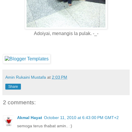
Adoiyai, menangis la pulak. -_-
Amin Rukaini Mustafa
at
2:03 PM
Share
2 comments:
Akmal Hayat
October 11, 2010 at 6:43:00 PM GMT+2
semoga terus thabat amin.. :)