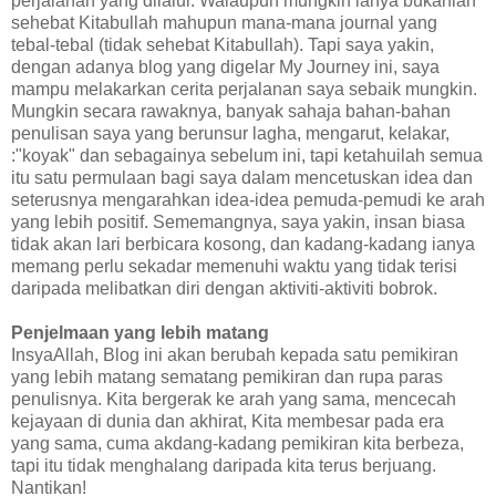
perjalanan yang dilalui. Walaupun mungkin ianya bukanlah
sehebat Kitabullah mahupun mana-mana journal yang
tebal-tebal (tidak sehebat Kitabullah). Tapi saya yakin,
dengan adanya blog yang digelar My Journey ini, saya
mampu melakarkan cerita perjalanan saya sebaik mungkin.
Mungkin secara rawaknya, banyak sahaja bahan-bahan
penulisan saya yang berunsur lagha, mengarut, kelakar,
:"koyak" dan sebagainya sebelum ini, tapi ketahuilah semua
itu satu permulaan bagi saya dalam mencetuskan idea dan
seterusnya mengarahkan idea-idea pemuda-pemudi ke arah
yang lebih positif. Sememangnya, saya yakin, insan biasa
tidak akan lari berbicara kosong, dan kadang-kadang ianya
memang perlu sekadar memenuhi waktu yang tidak terisi
daripada melibatkan diri dengan aktiviti-aktiviti bobrok.
Penjelmaan yang lebih matang
InsyaAllah, Blog ini akan berubah kepada satu pemikiran
yang lebih matang sematang pemikiran dan rupa paras
penulisnya. Kita bergerak ke arah yang sama, mencecah
kejayaan di dunia dan akhirat, Kita membesar pada era
yang sama, cuma akdang-kadang pemikiran kita berbeza,
tapi itu tidak menghalang daripada kita terus berjuang.
Nantikan!