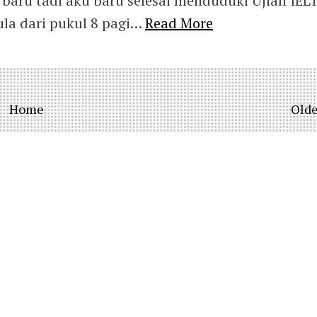
 baru tadi aku baru selesai menduduki Ujian IEL
ula dari pukul 8 pagi…
Read More
Home
Olde