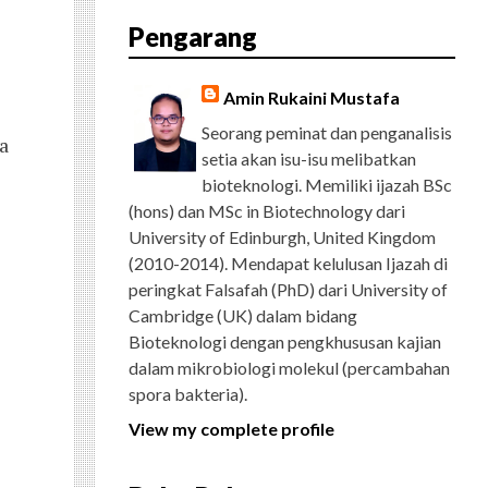
E
T
G
T
T
T
D
R
Pengarang
B
T
L
A
U
E
C
O
E
E
G
B
R
H
O
R
P
R
E
E
K
L
A
S
Amin Rukaini Mustafa
U
M
T
S
Seorang peminat dan penganalisis
a
setia akan isu-isu melibatkan
bioteknologi. Memiliki ijazah BSc
(hons) dan MSc in Biotechnology dari
University of Edinburgh, United Kingdom
(2010-2014). Mendapat kelulusan Ijazah di
peringkat Falsafah (PhD) dari University of
Cambridge (UK) dalam bidang
Bioteknologi dengan pengkhususan kajian
dalam mikrobiologi molekul (percambahan
spora bakteria).
View my complete profile