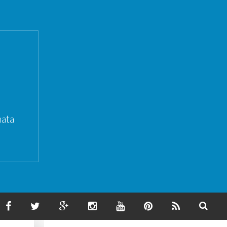
ata
F
T
G
I
Y
P
F
S
A
W
O
N
O
I
E
E
C
I
O
S
U
N
E
A