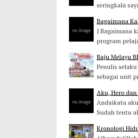
seringkala sa
Bagaimana Kal
I Bagaimana k
program pelaj
Baju Melayu 
Penulis selaku
sebagai unit 
Aku, Hero da
Andaikata aku
Sudah tentu a
Kronologi Hid