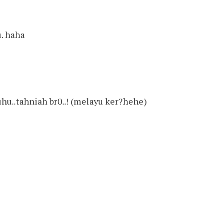
u. haha
uhu..tahniah br0..! (melayu ker?hehe)