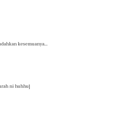
udahkan kesemuanya...
mrah ni huhhu]