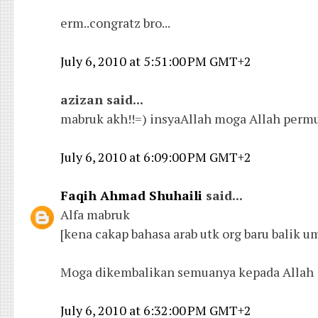
erm..congratz bro...
July 6, 2010 at 5:51:00 PM GMT+2
azizan said...
mabruk akh!!=) insyaAllah moga Allah perm
July 6, 2010 at 6:09:00 PM GMT+2
Faqih Ahmad Shuhaili
said...
Alfa mabruk
[kena cakap bahasa arab utk org baru balik u
Moga dikembalikan semuanya kepada Allah
July 6, 2010 at 6:32:00 PM GMT+2