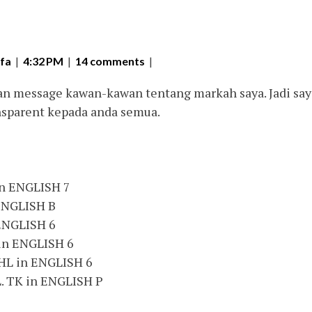
fa
|
4:32 PM
|
14 comments
|
n message kawan-kawan tentang markah saya. Jadi say
nsparent kepada anda semua.
n ENGLISH 7
ENGLISH B
ENGLISH 6
n ENGLISH 6
L in ENGLISH 6
 TK in ENGLISH P