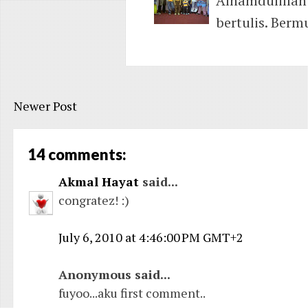
Alhamdulillah
bertulis. Berm
Newer Post
14 comments:
Akmal Hayat
said...
congratez! :)
July 6, 2010 at 4:46:00 PM GMT+2
Anonymous said...
fuyoo...aku first comment..