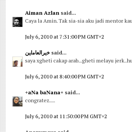
Aiman Azlan
said...
Caya la Amin. Tak sia-sia aku jadi mentor ka
July 6, 2010 at 7:31:00 PM GMT+2
ﺧﻳﺮﺍﻟﻌﺎﻣﻟﻳﻦ
said...
saya xgheti cakap arab...gheti melayu jerk..h
July 6, 2010 at 8:40:00 PM GMT+2
+aNa baNana+
said...
congratez.....
July 6, 2010 at 11:50:00 PM GMT+2