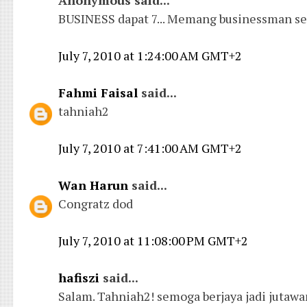
Anonymous said...
BUSINESS dapat 7... Memang businessman seja
July 7, 2010 at 1:24:00 AM GMT+2
Fahmi Faisal
said...
tahniah2
July 7, 2010 at 7:41:00 AM GMT+2
Wan Harun
said...
Congratz dod
July 7, 2010 at 11:08:00 PM GMT+2
hafiszi
said...
Salam. Tahniah2! semoga berjaya jadi jutawan