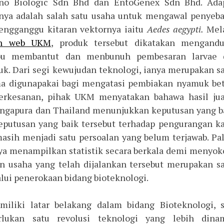
Inno Biologic Sdn Bhd dan EntoGenex Sdn Bhd. Ada
ianya adalah salah satu usaha untuk mengawal penyeb
engganggu kitaran vektornya iaitu
Aedes aegypti.
Mel
n web UKM
, produk tersebut dikatakan mengandu
pu membantut dan menbunuh pembesaran larvae 
. Dari segi kewujudan teknologi, ianya merupakan s
ama digunapakai bagi mengatasi pembiakan nyamuk be
berkesanan, pihak UKM menyatakan bahawa hasil ju
 Singapura dan Thailand menunjukkan keputusan yang b
putusan yang baik tersebut terhadap pengurangan k
sih menjadi satu persoalan yang belum terjawab. Pa
ya menampilkan statistik secara berkala demi menyo
un usaha yang telah dijalankan tersebut merupakan s
alui penerokaan bidang bioteknologi.
iliki latar belakang dalam bidang Bioteknologi, 
lukan satu revolusi teknologi yang lebih dinam