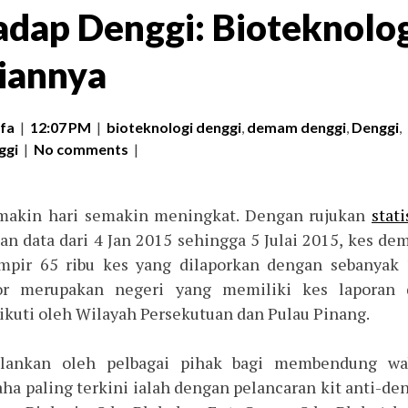
adap Denggi: Bioteknolo
iannya
fa
|
12:07 PM
|
bioteknologi denggi
,
demam denggi
,
Denggi
,
ggi
|
No comments
|
emakin hari semakin meningkat. Dengan rujukan
stati
n data dari 4 Jan 2015 sehingga 5 Julai 2015, kes d
pir 65 ribu kes yang dilaporkan dengan sebanyak 
or merupakan negeri yang memiliki kes laporan 
iikuti oleh Wilayah Persekutuan dan Pulau Pinang.
jalankan oleh pelbagai pihak bagi membendung wa
saha paling terkini ialah dengan pelancaran kit anti-de