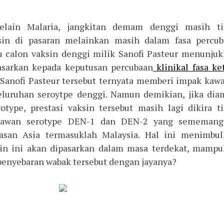
elain Malaria, jangkitan demam denggi masih ti
in di pasaran melainkan masih dalam fasa percub
atu calon vaksin denggi milik Sanofi Pasteur menunju
dasarkan kepada keputusan percubaan
klinikal fasa ke
k Sanofi Pasteur tersebut ternyata memberi impak kaw
luruhan seroytpe denggi. Namun demikian, jika dia
otype, prestasi vaksin tersebut masih lagi dikira t
melawan serotype DEN-1 dan DEN-2 yang sememang
san Asia termasuklah Malaysia. Hal ini menimbul
ksin ini akan dipasarkan dalam masa terdekat, mamp
penyebaran wabak tersebut dengan jayanya?