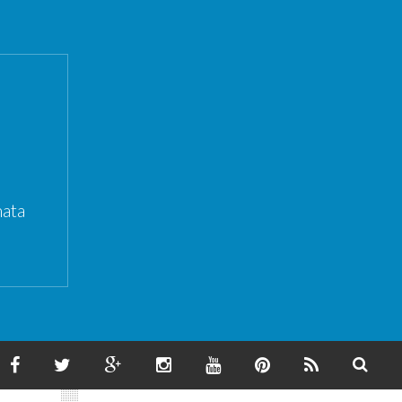
ata
F
T
G
I
Y
P
F
S
A
W
O
N
O
I
E
E
C
I
O
S
U
N
E
A