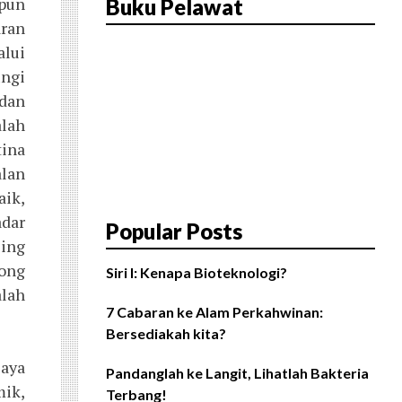
pun
Buku Pelawat
aran
alui
ngi
dan
alah
tina
alan
aik,
adar
Popular Posts
ling
kong
Siri I: Kenapa Bioteknologi?
alah
7 Cabaran ke Alam Perkahwinan:
Bersediakah kita?
saya
Pandanglah ke Langit, Lihatlah Bakteria
ik,
Terbang!