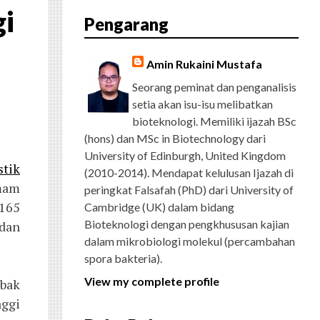
E
T
G
T
T
T
D
R
gi
Pengarang
B
T
L
A
U
E
C
O
E
E
G
B
R
H
O
R
P
R
E
E
K
L
A
S
Amin Rukaini Mustafa
U
M
T
S
Seorang peminat dan penganalisis
setia akan isu-isu melibatkan
bioteknologi. Memiliki ijazah BSc
(hons) dan MSc in Biotechnology dari
University of Edinburgh, United Kingdom
stik
(2010-2014). Mendapat kelulusan Ijazah di
emam
peringkat Falsafah (PhD) dari University of
165
Cambridge (UK) dalam bidang
Bioteknologi dengan pengkhususan kajian
dan
dalam mikrobiologi molekul (percambahan
spora bakteria).
View my complete profile
bak
nggi