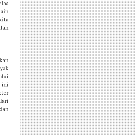
elas
lain
kita
alah
skan
nyak
alui
 ini
ktor
dari
 dan