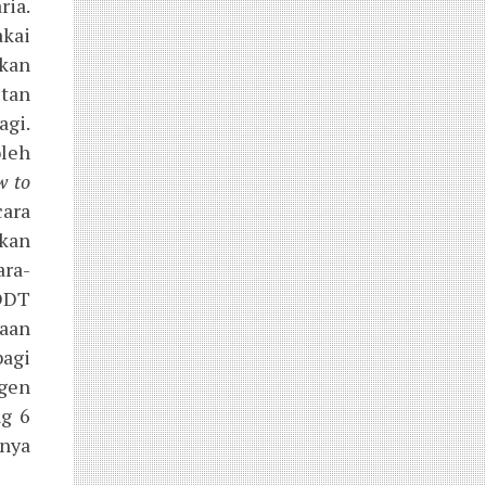
ia.
akai
kan
itan
agi.
oleh
w to
cara
kkan
ra-
 DDT
naan
agi
gen
g 6
nya