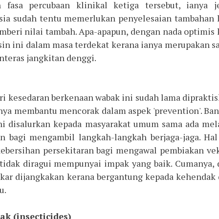
 fasa percubaan klinikal ketiga tersebut, ianya j
ia sudah tentu memerlukan penyelesaian tambahan 
mberi nilai tambah. Apa-apapun, dengan nada optimis 
in ini dalam masa terdekat kerana ianya merupakan s
teras jangkitan denggi.
kesedaran berkenaan wabak ini sudah lama diprakti
ianya membantu mencorak dalam aspek 'prevention'. Ba
i disalurkan kepada masyarakat umum sama ada mel
lan bagi mengambil langkah-langkah berjaga-jaga. Hal
ebersihan persekitaran bagi mengawal pembiakan ve
tidak diragui mempunyai impak yang baik. Cumanya, 
ukar dijangkakan kerana bergantung kepada kehendak
u.
k (insecticides)