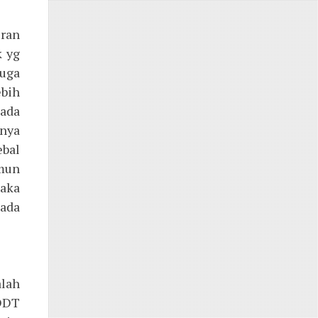
uran
k yg
uga
bih
ada
unya
ebal
mun
Maka
ada
lah
DDT