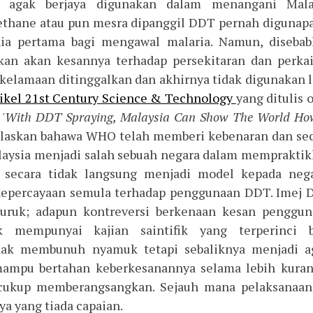
a agak berjaya digunakan dalam menangani Malar
ethane atau pun mesra dipanggil DDT pernah digunap
ia pertama bagi mengawal malaria. Namun, disebab
lkan akan kesannya terhadap persekitaran dan perka
kelamaan ditinggalkan dan akhirnya tidak digunakan l
tikel 21st Century Science & Technology
yang ditulis 
'
With DDT Spraying, Malaysia Can Show The World Ho
elaskan bahawa WHO telah memberi kebenaran dan se
aysia menjadi salah sebuah negara dalam memprakti
secara tidak langsung menjadi model kepada nega
kepercayaan semula terhadap penggunaan DDT. Imej
 buruk; adapun kontreversi berkenaan kesan penggu
 mempunyai kajian saintifik yang terperinci b
ak membunuh nyamuk tetapi sebaliknya menjadi a
ampu bertahan keberkesanannya selama lebih kuran
 cukup memberangsangkan. Sejauh mana pelaksanaan
ya yang tiada capaian.