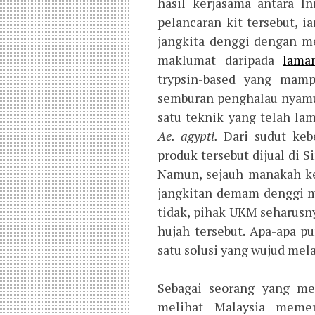
hasil kerjasama antara 
pelancaran kit tersebut, 
jangkita denggi dengan m
maklumat daripada
lama
trypsin-based yang mam
semburan penghalau nyamuk
satu teknik yang telah l
Ae. agypti.
Dari sudut ke
produk tersebut dijual di
Namun, sejauh manakah ke
jangkitan demam denggi ma
tidak, pihak UKM seharusn
hujah tersebut. Apa-apa p
satu solusi yang wujud mel
Sebagai seorang yang mem
melihat Malaysia memer