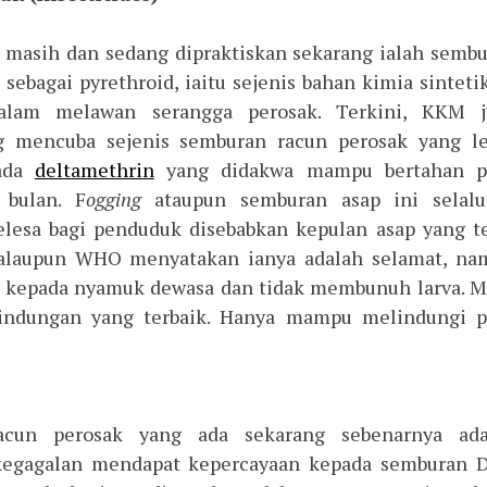
g masih dan sedang dipraktiskan sekarang ialah semb
 sebagai pyrethroid, iaitu sejenis bahan kimia sinteti
dalam melawan serangga perosak. Terkini, KKM j
mencuba sejenis semburan racun perosak yang le
pada
deltamethrin
yang didakwa mampu bertahan p
 bulan. F
ogging
ataupun semburan asap ini
selal
elesa bagi penduduk disebabkan kepulan asap yang t
alaupun WHO menyatakan ianya adalah selamat, na
 kepada nyamuk dewasa dan tidak membunuh larva. 
lindungan yang terbaik. Hanya mampu melindungi p
acun perosak yang ada sekarang sebenarnya ada
kegagalan mendapat kepercayaan kepada semburan 