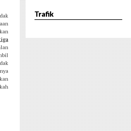
Trafik
dak
aan
kkan
tiga
alan
mbil
idak
nya
kan
ukah