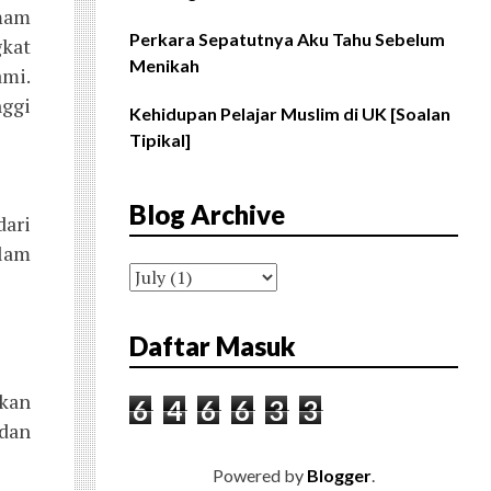
emam
Perkara Sepatutnya Aku Tahu Sebelum
gkat
Menikah
mi.
ggi
Kehidupan Pelajar Muslim di UK [Soalan
Tipikal]
Blog Archive
dari
alam
Daftar Masuk
rkan
6
4
6
6
3
3
 dan
Powered by
Blogger
.