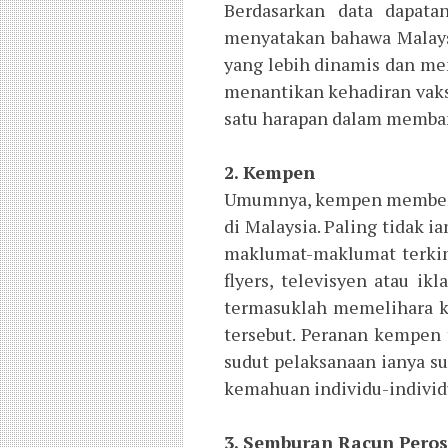
Berdasarkan data dapatan
menyatakan bahawa Malays
yang lebih dinamis dan me
menantikan kehadiran vaks
satu harapan dalam memban
2. Kempen
Umumnya, kempen memberi 
di Malaysia. Paling tidak 
maklumat-maklumat terkin
flyers, televisyen atau ik
termasuklah memelihara k
tersebut. Peranan kempen 
sudut pelaksanaan ianya s
kemahuan individu-individ
3. Semburan Racun Perosa