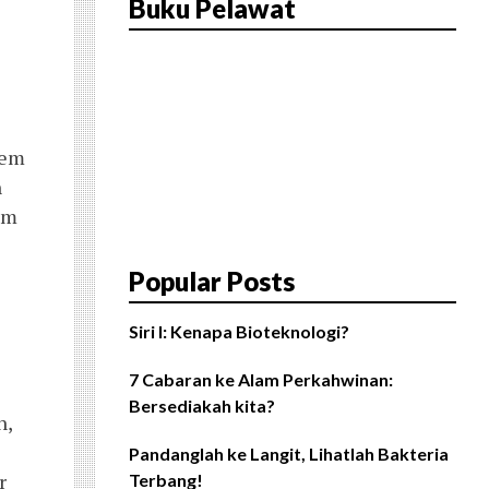
Buku Pelawat
kem
h
am
Popular Posts
Siri I: Kenapa Bioteknologi?
7 Cabaran ke Alam Perkahwinan:
Bersediakah kita?
h,
Pandanglah ke Langit, Lihatlah Bakteria
r
Terbang!