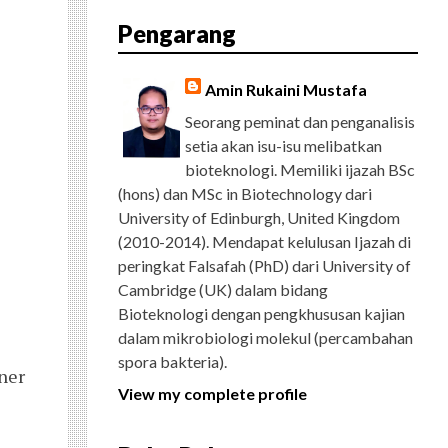
E
T
G
T
T
T
D
R
Pengarang
B
T
L
A
U
E
C
O
E
E
G
B
R
H
O
R
P
R
E
E
K
L
A
S
Amin Rukaini Mustafa
U
M
T
S
Seorang peminat dan penganalisis
setia akan isu-isu melibatkan
bioteknologi. Memiliki ijazah BSc
(hons) dan MSc in Biotechnology dari
University of Edinburgh, United Kingdom
(2010-2014). Mendapat kelulusan Ijazah di
peringkat Falsafah (PhD) dari University of
Cambridge (UK) dalam bidang
Bioteknologi dengan pengkhususan kajian
dalam mikrobiologi molekul (percambahan
spora bakteria).
ner
View my complete profile