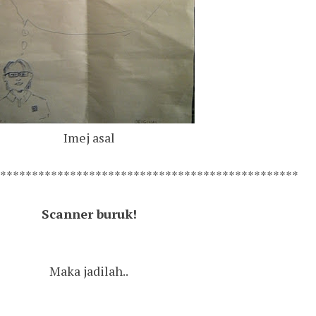
Imej asal
***********************************************
Scanner buruk!
Maka jadilah..