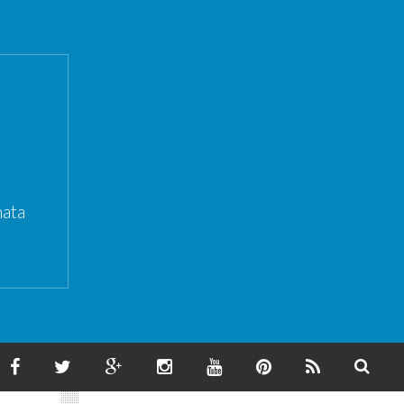
ata
F
T
G
I
Y
P
F
S
A
W
O
N
O
I
E
E
C
I
O
S
U
N
E
A