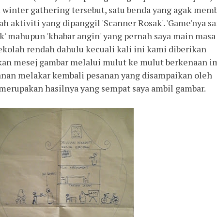
 winter gathering tersebut, satu benda yang agak mem
lah aktiviti yang dipanggil 'Scanner Rosak'. 'Game'nya s
uk' mahupun 'khabar angin' yang pernah saya main masa
olah rendah dahulu kecuali kali ini kami diberikan
an mesej gambar melalui mulut ke mulut berkenaan i
ranan melakar kembali pesanan yang disampaikan oleh
 merupakan hasilnya yang sempat saya ambil gambar.