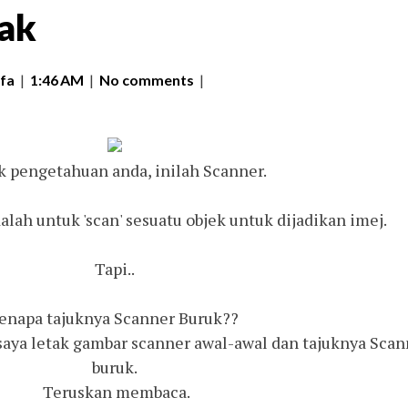
ak
fa
|
1:46 AM
|
No comments
|
 pengetahuan anda, inilah Scanner.
lah untuk 'scan' sesuatu objek untuk dijadikan imej.
Tapi..
enapa tajuknya Scanner Buruk??
aya letak gambar scanner awal-awal dan tajuknya Scan
buruk.
Teruskan membaca.