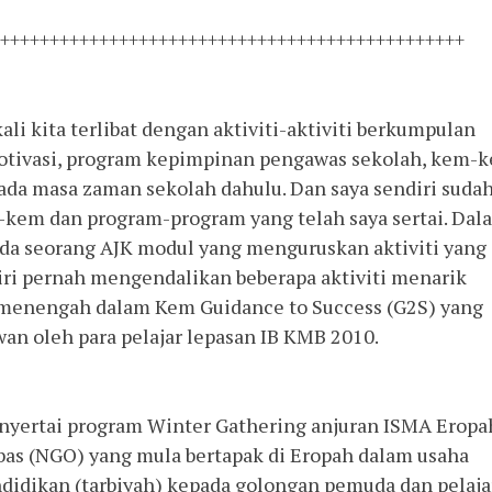
+++++++++++++++++++++++++++++++++++++++++++++++
li kita terlibat dengan aktiviti-aktiviti berkumpulan
otivasi, program kepimpinan pengawas sekolah, kem-
ada masa zaman sekolah dahulu. Dan saya sendiri suda
-kem dan program-program yang telah saya sertai. Dal
 ada seorang AJK modul yang menguruskan aktiviti yang
diri pernah mengendalikan beberapa aktiviti menarik
h menengah dalam Kem Guidance to Success (G2S) yang
wan oleh para pelajar lepasan IB KMB 2010.
enyertai program Winter Gathering anjuran ISMA Eropa
bas (NGO) yang mula bertapak di Eropah dalam usaha
dikan (tarbiyah) kepada golongan pemuda dan pelaja