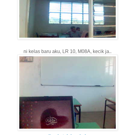
ni
kelas
baru
aku
, LR 10, M08A,
kecik
ja
..