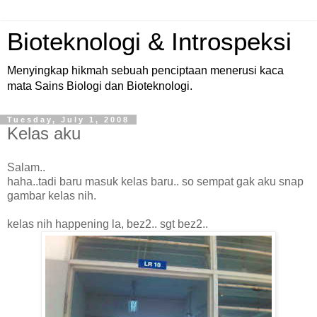
Bioteknologi & Introspeksi
Menyingkap hikmah sebuah penciptaan menerusi kaca
mata Sains Biologi dan Bioteknologi.
Tuesday, July 1, 2008
Kelas aku
Salam
..
haha
..
tadi
baru
masuk
kelas
baru
.. so
sempat
gak
aku
snap
gambar
kelas
nih
.
kelas
nih
happening la,
bez
2..
sgt
bez
2..