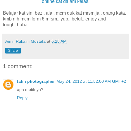
online kat dalam kelas.
Belajar kat sini bez.. ala.. mcm duk kat mrsm ja.. orang kata,
kmb nih mcm form 6 mrsm.. yup.. betul.. enjoy and
tough..haha..
Amin Rukaini Mustafa
at
6:28 AM
Share
1 comment:
fatin photographer
May 24, 2012 at 11:52:00 AM GMT+2
apa motifnya?
Reply